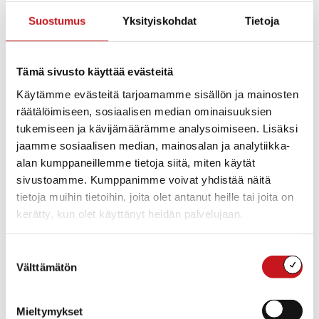
Lisää kalenteriin
Suostumus
Yksityiskohdat
Tietoja
Tämä sivusto käyttää evästeitä
TIEDOT
Päivämäärä:
Käytämme evästeitä tarjoamamme sisällön ja mainosten
ke 15.2.2023
räätälöimiseen, sosiaalisen median ominaisuuksien
Aika:
tukemiseen ja kävijämäärämme analysoimiseen. Lisäksi
10:00 - 12:00
jaamme sosiaalisen median, mainosalan ja analytiikka-
Tapahtumaluokka:
alan kumppaneillemme tietoja siitä, miten käytät
Opastus ja neuvonta
sivustoamme. Kumppanimme voivat yhdistää näitä
tietoja muihin tietoihin, joita olet antanut heille tai joita on
kerätty, kun olet käyttänyt heidän palvelujaan.
Suostumuksen
Välttämätön
valinta
Mieltymykset