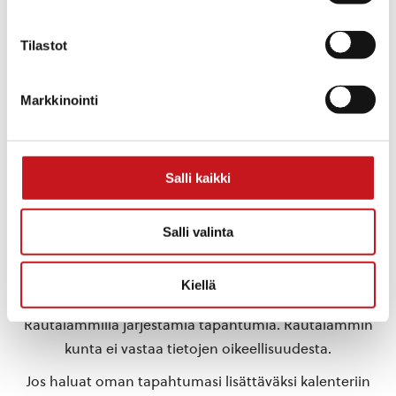
Tilastot
Markkinointi
TAPAHTUMAPAIKKA
Rautalampi
Rautalammintie 4
Rautalampi
,
Pohjois-Savo
77700
Suomi
+ Google Map
Salli kaikki
«
Wanhojen tanssit
Kansalaisilta tuulivoimasta
Salli valinta
»
Kiellä
Tähän kalenteriin on koottu eri toimijoiden
Rautalammilla järjestämiä tapahtumia. Rautalammin
kunta ei vastaa tietojen oikeellisuudesta.
Jos haluat oman tapahtumasi lisättäväksi kalenteriin