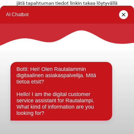
jätä tapahtuman tiedot linkin takaa löytyvällä
lomakkeella
.
Rautalammin kunta
Yhteystiedot
Kuntainfo
Strategiat, ohjelmat, ohjeet, suunnitelmat, säännöt ja
sopimukset
Asiakirjajulkisuuskuvaus
Evästeet
Saavutettavuusseloste
Tietosuoja
Tietosuojaselosteet
Tietopyyntö