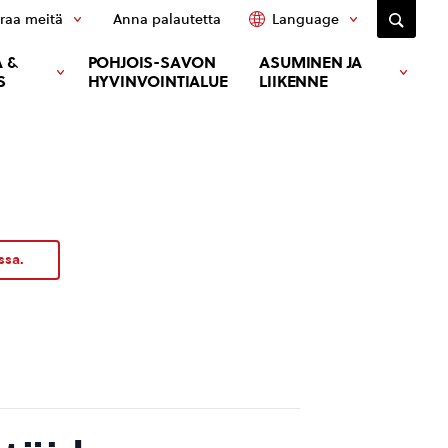
raa meitä
Anna palautetta
Language
 &
POHJOIS-SAVON
ASUMINEN JA
S
HYVINVOINTIALUE
LIIKENNE
ssa.