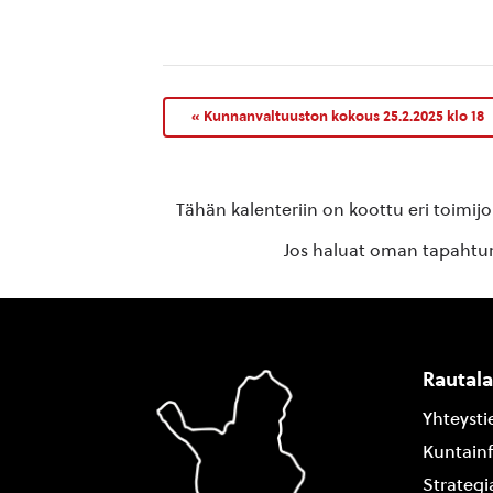
«
Kunnanvaltuuston kokous 25.2.2025 klo 18
Tähän kalenteriin on koottu eri toimij
Jos haluat oman tapahtuma
Rautal
Yhteysti
Kuntain
Strategi