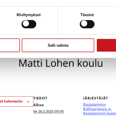
Mieltymykset
Tilastot
Salli valinta
TIEDOT
JÄRJESTÄJÄT
ää kalenteriin
Rautalammin
Alkaa:
Kulttuuriseura ry.
ke 26.2.2025 09:00
Rautalammin kunn