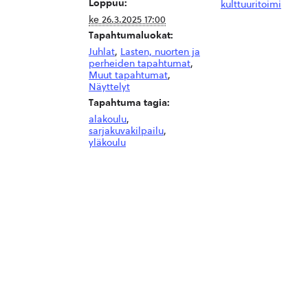
Loppuu:
kulttuuritoimi
ke 26.3.2025 17:00
Tapahtumaluokat:
Juhlat
,
Lasten, nuorten ja
perheiden tapahtumat
,
Muut tapahtumat
,
Näyttelyt
Tapahtuma tagia:
alakoulu
,
sarjakuvakilpailu
,
yläkoulu