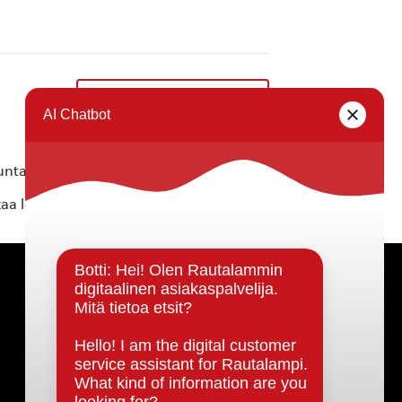
Tarinatuokio kirjastolla
»
ta ei vastaa tietojen oikeellisuudesta.
kaa löytyvällä
lomakkeella
.
Päätöksenteko ja lähidemokratia
Päätökset, esityslistat & pöytäkirjat
Hallinto
Kunnanhallitus