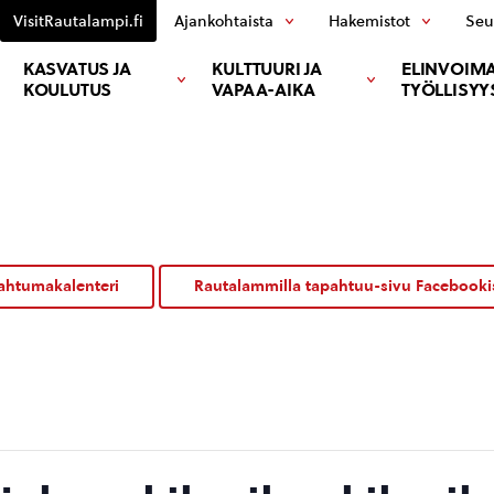
VisitRautalampi.fi
Ajankohtaista
Hakemistot
Seu
KASVATUS JA
KULTTUURI JA
ELINVOIMA
KOULUTUS
VAPAA-AIKA
TYÖLLISYY
ahtumakalenteri
Rautalammilla tapahtuu-sivu Facebooki