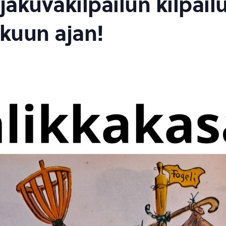
jakuvakilpailun kilpail
skuun ajan!