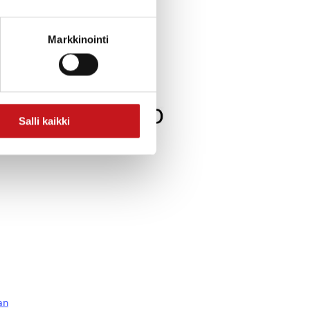
Markkinointi
Salli kaikki
an