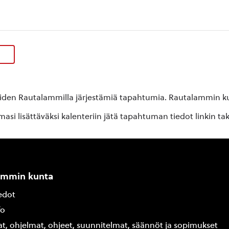
oiden Rautalammilla järjestämiä tapahtumia. Rautalammin kun
si lisättäväksi kalenteriin jätä tapahtuman tiedot linkin ta
ammin kunta
edot
fo
at, ohjelmat, ohjeet, suunnitelmat, säännöt ja sopimukset