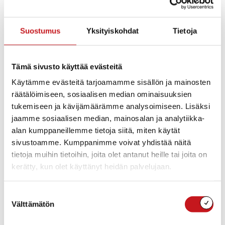
Lisää kalenteriin
Suostumus
Yksityiskohdat
Tietoja
TIEDOT
JÄRJESTÄJÄT
Tämä sivusto käyttää evästeitä
Rautalammin seurakunta
Päivämäärä:
Rautalammin kunta
Käytämme evästeitä tarjoamamme sisällön ja mainosten
sunnuntai 17.5.2026
reserviläisjärjestöt
räätälöimiseen, sosiaalisen median ominaisuuksien
Aika:
tukemiseen ja kävijämäärämme analysoimiseen. Lisäksi
10:00 - 11:30
jaamme sosiaalisen median, mainosalan ja analytiikka-
Tapahtumaluokat:
alan kumppaneillemme tietoja siitä, miten käytät
Kirkkojen ja uskonnollisten
yhteisöjen tapahtumat
,
sivustoamme. Kumppanimme voivat yhdistää näitä
Muut tapahtumat
tietoja muihin tietoihin, joita olet antanut heille tai joita on
kerätty, kun olet käyttänyt heidän palvelujaan.
Suostumuksen
Välttämätön
valinta