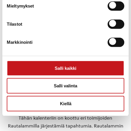
Mieltymykset
Tilastot
Markkinointi
TAPAHTUMAPAIKKA
Rautalammin sankarihautausmaa
Kirkkotie, kirkon vieressä
Salli kaikki
Rautalampi
,
+ Google Map
Salli valinta
«
Teflon Brothers,
Vaaleanpunaista
Katusählyturnauksen
samppanjaa
Afterpartyt
Iskelmäkonsertti
»
Kiellä
Tähän kalenteriin on koottu eri toimijoiden
Rautalammilla järjestämiä tapahtumia. Rautalammin