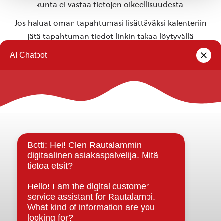
kunta ei vastaa tietojen oikeellisuudesta.
Jos haluat oman tapahtumasi lisättäväksi kalenteriin
jätä tapahtuman tiedot linkin takaa löytyvällä
lomakkeella
.
Rautalammin kunta
Yhteystiedot
Kuntainfo
Strategiat, ohjelmat, ohjeet, suunnitelmat, säännöt ja
sopimukset
Asiakirjajulkisuuskuvaus
Evästeet
Saavutettavuusseloste
Tietosuoja