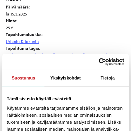
Päivämäärä:
la 15.3.2025
Hinta:
25 €
Tapahtumaluokka:
Urheilu & liikunta
Tapahtuma tagia:
Etelä-Konneveden kansallispuisto
,
kansallispuisto
,
liikunta
,
urheilu
,
urheilutapahtuma
Kotisivu:
https://jaarogaining.blogspot.com/
Suostumus
Yksityiskohdat
Tietoja
Tämä sivusto käyttää evästeitä
TAPAHTUMAPAIKAT
Käytämme evästeitä tarjoamamme sisällön ja mainosten
räätälöimiseen, sosiaalisen median ominaisuuksien
Etelä-Konneveden
tukemiseen ja kävijämäärämme analysoimiseen. Lisäksi
jaamme sosiaalisen median, mainosalan ja analytiikka-