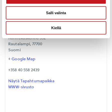
Salli valinta
Törmälän loma- ja
Kiellä
kurssikeskus
Konnekoskentie 552
Rautalampi
,
77700
Suomi
+ Google Map
‭+358 40 558 2439‬
Näytä Tapahtumapaikka
WWW-sivusto