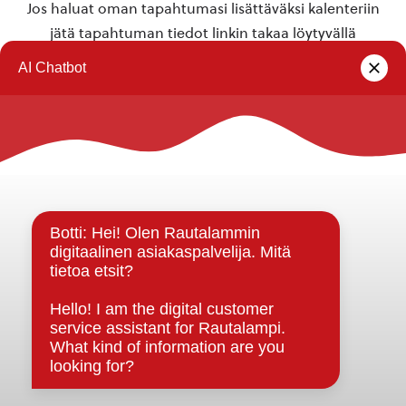
Jos haluat oman tapahtumasi lisättäväksi kalenteriin
jätä tapahtuman tiedot linkin takaa löytyvällä
lomakkeella
.
Rautalammin kunta
Yhteystiedot
Kuntainfo
Strategiat, ohjelmat, ohjeet, suunnitelmat, säännöt ja
sopimukset
Asiakirjajulkisuuskuvaus
Evästeet
Saavutettavuusseloste
Tietosuoja
Tietosuojaselosteet