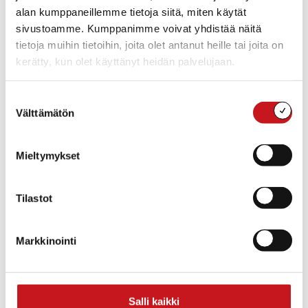
kansallispuisto
alan kumppaneillemme tietoja siitä, miten käytät
Rautalampi
,
Pohjois-
sivustoamme. Kumppanimme voivat yhdistää näitä
Savo
77700
tietoja muihin tietoihin, joita olet antanut heille tai joita on
Suomi
kerätty, kun olet käyttänyt heidän palvelujaan.
+ Google Map
Suostumuksen
Näytä Tapahtumapaikka
Välttämätön
valinta
WWW-sivusto
Mieltymykset
Tilastot
Markkinointi
Salli kaikki