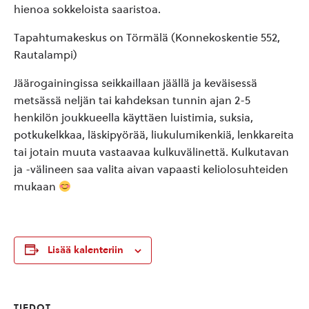
hienoa sokkeloista saaristoa.
Tapahtumakeskus on Törmälä (Konnekoskentie 552,
Rautalampi)
Jäärogainingissa seikkaillaan jäällä ja keväisessä
metsässä neljän tai kahdeksan tunnin ajan 2-5
henkilön joukkueella käyttäen luistimia, suksia,
potkukelkkaa, läskipyörää, liukulumikenkiä, lenkkareita
tai jotain muuta vastaavaa kulkuvälinettä. Kulkutavan
ja -välineen saa valita aivan vapaasti keliolosuhteiden
mukaan
Lisää kalenteriin
TIEDOT