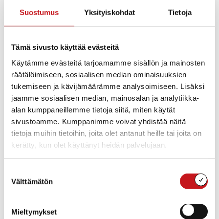
Osoite
Rautalampi
,
Pohjois-Savo
77700
Suomi
Suostumus
Yksityiskohdat
Tietoja
Ajo-ohjeet
WWW-
https://www.luontoon.fi/etela-konnevesi
Tämä sivusto käyttää evästeitä
sivusto
Käytämme evästeitä tarjoamamme sisällön ja mainosten
Tapahtumat tässä tapahtumapaikka
räätälöimiseen, sosiaalisen median ominaisuuksien
tukemiseen ja kävijämäärämme analysoimiseen. Lisäksi
Ei tuloksia.
jaamme sosiaalisen median, mainosalan ja analytiikka-
Notice
alan kumppaneillemme tietoja siitä, miten käytät
Tuleva
sivustoamme. Kumppanimme voivat yhdistää näitä
tietoja muihin tietoihin, joita olet antanut heille tai joita on
Valitse
päivä.
kerätty, kun olet käyttänyt heidän palvelujaan.
Tänään
Seuraavat
Tapahtumat
Edelliset
Tapahtu
Suostumuksen
Välttämätön
valinta
Tilaa kalenteriin
Mieltymykset