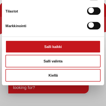
Tilastot
Markkinointi
Rautalammin kunta
Yhteystiedot
Kuntainfo
Salli kaikki
Strategiat, ohjelmat, ohjeet, suunnitelmat, säännöt ja
sopimukset
Salli valinta
Asiakirjajulkisuuskuvaus
Evästeet
Kiellä
Saavutettavuusseloste
Tietosuoja
Tietosuojaselosteet
Tietopyyntö