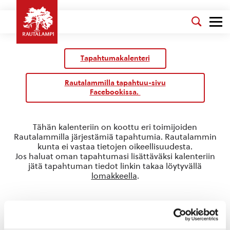
Tapahtumakalenteri
Rautalammilla tapahtuu-sivu
Facebookissa.
Tähän kalenteriin on koottu eri toimijoiden
Rautalammilla järjestämiä tapahtumia. Rautalammin
kunta ei vastaa tietojen oikeellisuudesta.
Jos haluat oman tapahtumasi lisättäväksi kalenteriin
jätä tapahtuman tiedot linkin takaa löytyvällä
lomakkeella
.
Etelä-Konneveden kansallispuisto
« Kaikki Tapahtumat