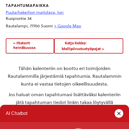
TAPAHTUMAPAIKKA
Puutarhakerhon maitolava, tori
Kuopiontie 34
Rautalampi
,
77700
Suomi
+ Google Map
«
Iltatorit
Katja Kokko:
heinäkuussa
Mallipiirustustyöpajat
»
Tähän kalenteriin on koottu eri toimijoiden
Rautalammilla järjestämiä tapahtumia. Rautalammin
kunta ei vastaa tietojen oikeellisuudesta.
Jos haluat oman tapahtumasi lisättäväksi kalenteriin
jätä tapahtuman tiedot linkin takaa löytyvällä
lomakkeella
.