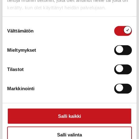
tietoja muihin tietoihin, joita olet antanut heille tai joita on
kerätty, kun olet käyttänyt heidän palvelujaan.
Suostumuksen
Välttämätön
valinta
Mieltymykset
Tilastot
Lisää kalenteriin
Markkinointi
TIEDOT
Päivämäärä:
Salli kaikki
to 29.7.2021
Aika:
Salli valinta
17:00 - 19:00