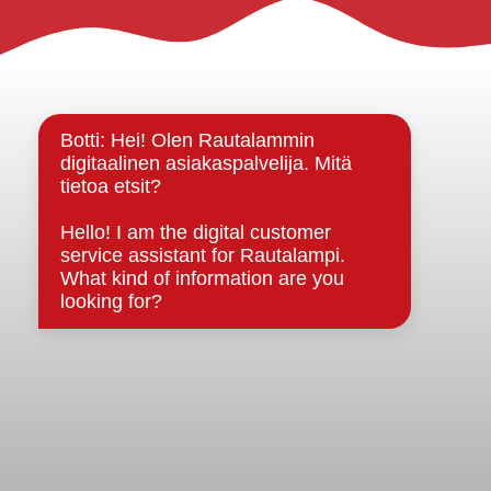
Rautalammin kunta
Yhteystiedot
Kuntainfo
Strategiat, ohjelmat, ohjeet, suunnitelmat, säännöt ja
sopimukset
Asiakirjajulkisuuskuvaus
Evästeet
Saavutettavuusseloste
Tietosuoja
Tietosuojaselosteet
Tietopyyntö
Päätöksenteko ja lähidemokratia
Päätökset, esityslistat & pöytäkirjat
Hallinto