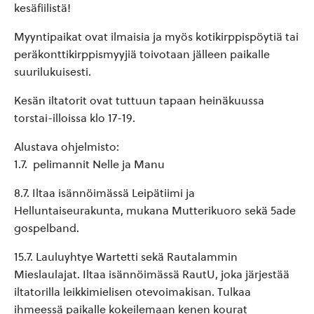
kesäfiilistä!
Myyntipaikat ovat ilmaisia ja myös kotikirppispöytiä tai
peräkonttikirppismyyjiä toivotaan jälleen paikalle
suurilukuisesti.
Kesän iltatorit ovat tuttuun tapaan heinäkuussa
torstai-illoissa klo 17-19.
Alustava ohjelmisto:
1.7. pelimannit Nelle ja Manu
8.7. Iltaa isännöimässä Leipätiimi ja
Helluntaiseurakunta, mukana Mutterikuoro sekä 5ade
gospelband.
15.7. Lauluyhtye Wartetti sekä Rautalammin
Mieslaulajat. Iltaa isännöimässä RautU, joka järjestää
iltatorilla leikkimielisen otevoimakisan. Tulkaa
ihmeessä paikalle kokeilemaan kenen kourat