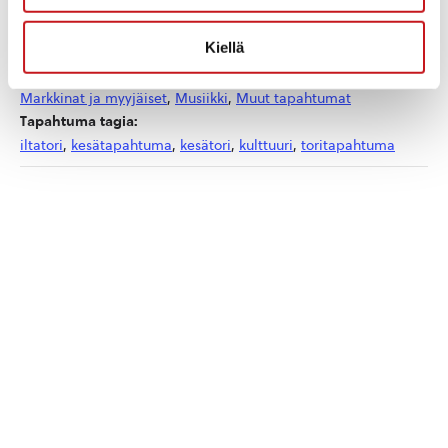
Sarjat:
Kiellä
Iltatorit heinäkuussa
Tapahtumaluokat:
Markkinat ja myyjäiset
,
Musiikki
,
Muut tapahtumat
Tapahtuma tagia:
iltatori
,
kesätapahtuma
,
kesätori
,
kulttuuri
,
toritapahtuma