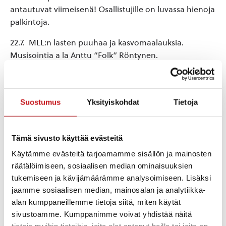
antautuvat viimeisenä! Osallistujille on luvassa hienoja
palkintoja.
22.7. MLL:n lasten puuhaa ja kasvomaalauksia.
Musisointia a la Anttu ”Folk” Röntynen.
29.7. Iltaa luotsaamassa Rautalammin puutarhakerho.
Kuplettimestari JP Jetsu viihdyttää musisoinnillaan.
Suostumus
Yksityiskohdat
Tietoja
Ennakkoilmoittautumista myyntipaikoille ei tarvita.
Katokselliset myyntipaikat täyttyvät
saapumisjärjestyksessä.
Tämä sivusto käyttää evästeitä
Käytämme evästeitä tarjoamamme sisällön ja mainosten
Esiintyjien yhteydenotot
räätälöimiseen, sosiaalisen median ominaisuuksien
minna.merivalo@rautalampi.fi, 050-3396954.
tukemiseen ja kävijämäärämme analysoimiseen. Lisäksi
jaamme sosiaalisen median, mainosalan ja analytiikka-
alan kumppaneillemme tietoja siitä, miten käytät
sivustoamme. Kumppanimme voivat yhdistää näitä