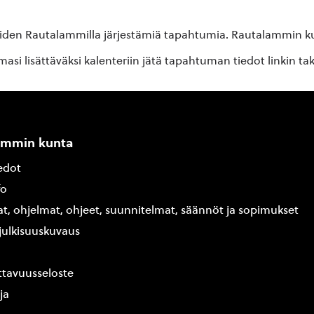
oiden Rautalammilla järjestämiä tapahtumia. Rautalammin kun
si lisättäväksi kalenteriin jätä tapahtuman tiedot linkin ta
ammin kunta
edot
fo
at, ohjelmat, ohjeet, suunnitelmat, säännöt ja sopimukset
ajulkisuuskuvaus
tavuusseloste
ja