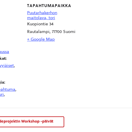
TAPAHTUMAPAIKKA
Puutarhakerhon
maitolava, tori
Kuopiontie 34
Rautalampi
,
77700
Suomi
+ Google Map
uussa
at:
yyjäiset
,
ia:
pahtuma
,
uri
,
ideprojektin Workshop -päivät