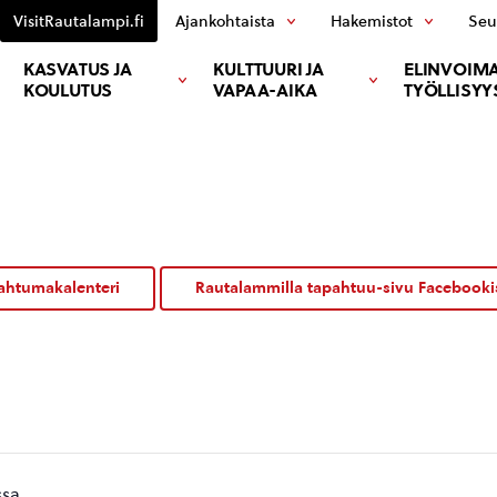
VisitRautalampi.fi
Ajankohtaista
Hakemistot
Seu
KASVATUS JA
KULTTUURI JA
ELINVOIMA
KOULUTUS
VAPAA-AIKA
TYÖLLISYY
ahtumakalenteri
Rautalammilla tapahtuu-sivu Facebooki
ssa