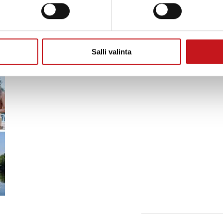
n puutarhakerho. Kuplettimestari JP Jetsu viihdyttää 
lle ei tarvita. Katokselliset myyntipaikat täyttyvät s
ivalo@rautalampi.fi, 050-3396954.
Salli valinta