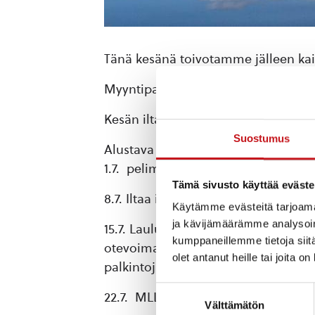
Tänä kesänä toivotamme jälleen kaikk
Myyntipaikat ovat ilmaisia ja myös ko
Kesän iltatorit ovat tuttuun tapaan h
Suostumus
Alustava ohjelmisto:
1.7. pelimannit Nelle ja Manu
Tämä sivusto käyttää eväste
8.7. Iltaa isännöimässä Leipätiimi 
Käytämme evästeitä tarjoama
ja kävijämäärämme analysoim
15.7. Lauluyhtye Wartetti sekä Rautal
kumppaneillemme tietoja siitä
otevoimakisan. Tulkaa ihmeessä paik
olet antanut heille tai joita o
palkintoja.
Suostumuksen
22.7. MLL:n lasten puuhaa ja kasvom
Välttämätön
valinta