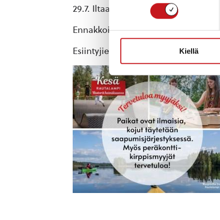
29.7. Iltaa luotsaamassa Rautalammi
Ennakkoilmoittautumista myyntipaikoi
Esiintyjien yhteydenotot minna.mer
Kiellä