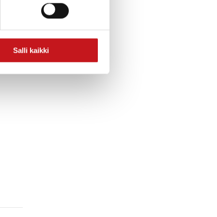
musisoinnillaan.
aapumisjärjestyksessä.
Salli kaikki