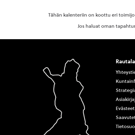
Tähän kalenteriin on koottu eri toimij
Jos haluat oman tapahtuma
Rautal
Yhteysti
Kuntain
Strategi
Asiakirj
Evästeet
Saavutet
Tietosuo