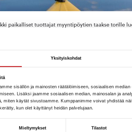
i paikalliset tuottajat myyntipöytien taakse torille lu
tikirppispöytiä tai peräkonttikirppismyyjiä toivotaan j
einäkuussa torstai-illoissa klo 17-19.
Yksityiskohdat
itä
ja Helluntaiseurakunta, mukana Mutterikuoro sekä 5ad
mme sisällön ja mainosten räätälöimiseen, sosiaalisen median
iseen. Lisäksi jaamme sosiaalisen median, mainosalan ja analy
ammin Mieslaulajat. Iltaa isännöimässä RautU, joka järj
, miten käytät sivustoamme. Kumppanimme voivat yhdistää näitä t
alle kokeilemaan kenen kourat antautuvat viimeisenä!
n kerätty, kun olet käyttänyt heidän palvelujaan.
aalauksia. Musisointia a la Anttu ”Folk” Röntynen.
Mieltymykset
Tilastot