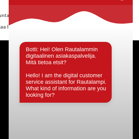
ta ei vastaa tietojen oikeellisuudesta.
kaa löytyvällä
lomakkeella
.
Päätöksenteko ja lähidemokratia
Päätökset, esityslistat & pöytäkirjat
Hallinto
Kunnanhallitus
Kunnanvaltuusto
Lautakunnat