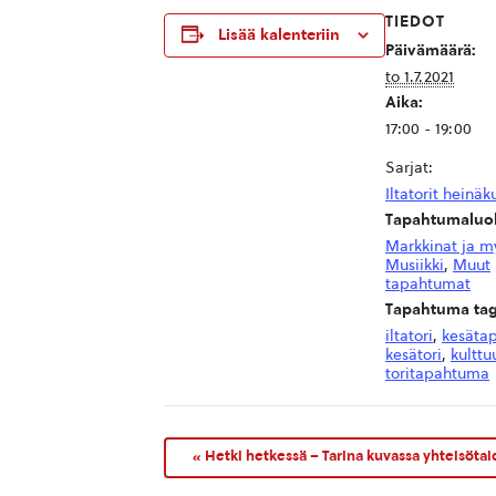
TIEDOT
Lisää kalenteriin
Päivämäärä:
to 1.7.2021
Aika:
17:00 - 19:00
Sarjat:
Iltatorit heinäk
Tapahtumaluok
Markkinat ja m
Musiikki
,
Muut
tapahtumat
Tapahtuma tag
iltatori
,
kesäta
kesätori
,
kulttu
toritapahtuma
«
Hetki hetkessä – Tarina kuvassa yhteisöta