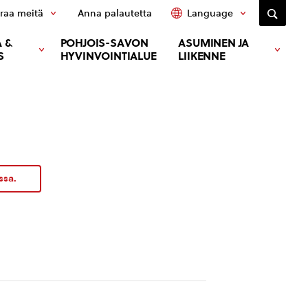
raa meitä
Anna palautetta
Language
 &
POHJOIS-SAVON
ASUMINEN JA
S
HYVINVOINTIALUE
LIIKENNE
ssa.