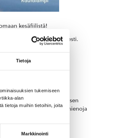
omaan kesäfiilistä!
älleen paikalle suurilukuisesti.
Tietoja
e gospelband.
 ominaisuuksien tukemiseen
tiikka-alan
estää iltatorilla leikkimielisen
ietoja muihin tietoihin, joita
 Osallistujille on luvassa hienoja
Markkinointi