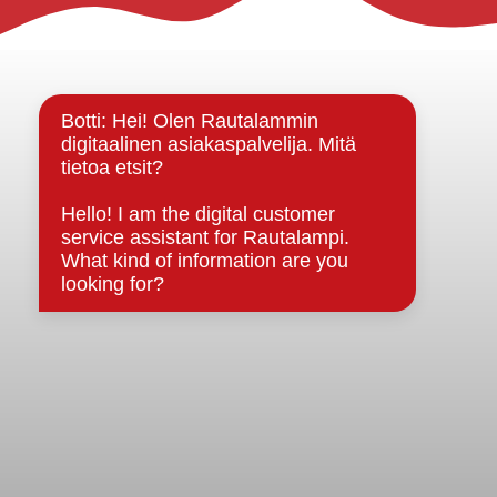
Rautalammin kunta
Yhteystiedot
Kuntainfo
Strategiat, ohjelmat, ohjeet, suunnitelmat, säännöt ja
sopimukset
Asiakirjajulkisuuskuvaus
Evästeet
Saavutettavuusseloste
Tietosuoja
Tietosuojaselosteet
Tietopyyntö
Päätöksenteko ja lähidemokratia
Päätökset, esityslistat & pöytäkirjat
Hallinto
Kunnanhallitus