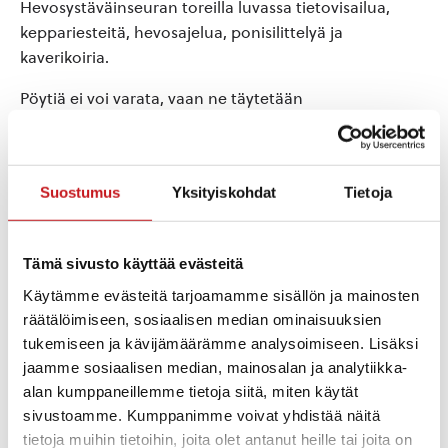
Hevosystäväinseuran toreilla luvassa tietovisailua,
keppariesteitä, hevosajelua, ponisilittelyä ja
kaverikoiria.
Pöytiä ei voi varata, vaan ne täytetään
saapumisjärjestyksessä. Kunnanvirastolta saa vettä ja
wc:t ovat myös käytössä. Lämpimästi tervetuloa
tekemään kauppoja, tapaamaan tuttuja ja aistimaan
Suostumus
Yksityiskohdat
Tietoja
toritunnelmaa!
Tämä sivusto käyttää evästeitä
Lisää kalenteriin
Käytämme evästeitä tarjoamamme sisällön ja mainosten
räätälöimiseen, sosiaalisen median ominaisuuksien
tukemiseen ja kävijämäärämme analysoimiseen. Lisäksi
jaamme sosiaalisen median, mainosalan ja analytiikka-
TIEDOT
JÄRJESTÄJÄ
alan kumppaneillemme tietoja siitä, miten käytät
Rautalammin
Päivämäärä:
sivustoamme. Kumppanimme voivat yhdistää näitä
Hevosystäväin seura
torstai 30.7.2026
Puhelin
tietoja muihin tietoihin, joita olet antanut heille tai joita on
Aika: