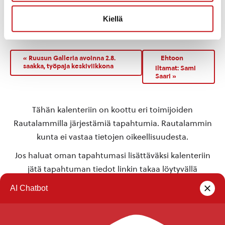
TAPAHTUMAPAIKKA
Rautalammin kunnanvirasto
Kiellä
Rautalampi
,
77700
Suomi
+ Google Map
«
Ruusun Galleria avoinna 2.8.
Ehtoon
saakka, työpaja keskiviikkona
iltamat: Sami
Saari
»
Tähän kalenteriin on koottu eri toimijoiden
Rautalammilla järjestämiä tapahtumia. Rautalammin
kunta ei vastaa tietojen oikeellisuudesta.
Jos haluat oman tapahtumasi lisättäväksi kalenteriin
jätä tapahtuman tiedot linkin takaa löytyvällä
lomakkeella
.