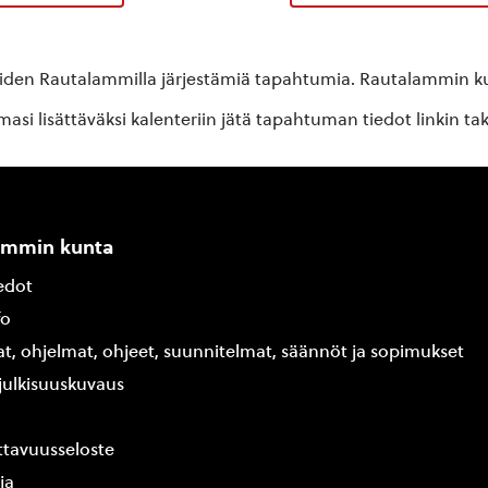
oiden Rautalammilla järjestämiä tapahtumia. Rautalammin kun
si lisättäväksi kalenteriin jätä tapahtuman tiedot linkin ta
ammin kunta
edot
fo
at, ohjelmat, ohjeet, suunnitelmat, säännöt ja sopimukset
ajulkisuuskuvaus
tavuusseloste
ja