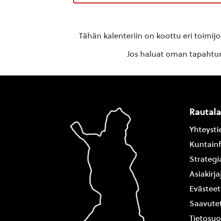
Tähän kalenteriin on koottu eri toimij
Jos haluat oman tapahtuma
Rautal
Yhteysti
Kuntain
Strategi
Asiakirj
Evästeet
Saavutet
Tietosuo