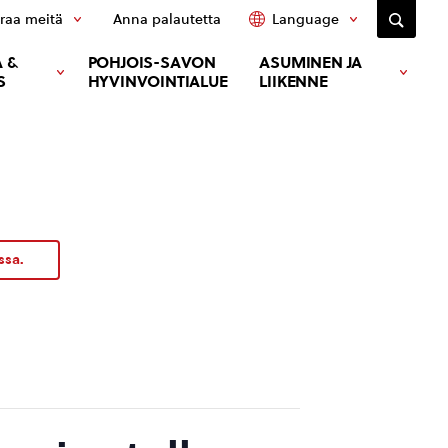
raa meitä
Anna palautetta
Language
 &
POHJOIS-SAVON
ASUMINEN JA
S
HYVINVOINTIALUE
LIIKENNE
ssa.