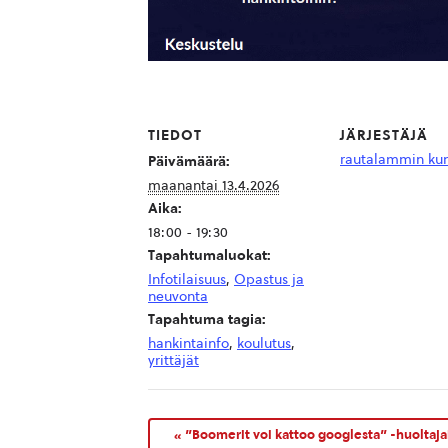
TIEDOT
JÄRJESTÄJÄ
rautalammin ku
Päivämäärä:
maanantai 13.4.2026
Aika:
18:00 - 19:30
Tapahtumaluokat:
Infotilaisuus
,
Opastus ja
neuvonta
Tapahtuma tagia:
hankintainfo
,
koulutus
,
yrittäjät
«
”Boomerit voi kattoo googlesta” -huoltajai