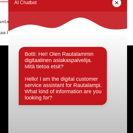
ta ei vastaa tietojen oikeellisuudesta.
kaa löytyvällä
lomakkeella
.
Päätöksenteko ja lähidemokratia
Päätökset, esityslistat & pöytäkirjat
Hallinto
Kunnanhallitus
Kunnanvaltuusto
Lautakunnat