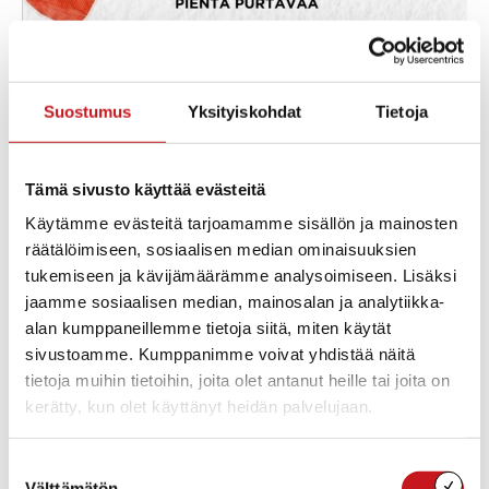
Suostumus
Yksityiskohdat
Tietoja
Tämä sivusto käyttää evästeitä
Lisää kalenteriin
Käytämme evästeitä tarjoamamme sisällön ja mainosten
räätälöimiseen, sosiaalisen median ominaisuuksien
tukemiseen ja kävijämäärämme analysoimiseen. Lisäksi
TIEDOT
jaamme sosiaalisen median, mainosalan ja analytiikka-
Päivämäärä:
alan kumppaneillemme tietoja siitä, miten käytät
torstai 9.4.2026
sivustoamme. Kumppanimme voivat yhdistää näitä
Aika:
tietoja muihin tietoihin, joita olet antanut heille tai joita on
08:00 - 17:00
kerätty, kun olet käyttänyt heidän palvelujaan.
Suostumuksen
Välttämätön