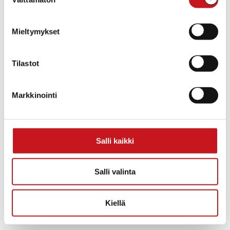
valinta
Mieltymykset
Tilastot
Markkinointi
TAPAHTUMAPAIKKA
Rautalampi
Salli kaikki
Rautalammintie 4
Rautalampi
,
Pohjois-Savo
77700
Suomi
+ Google Map
Salli valinta
«
Mikael
Hankintakoulutus
Agricolan
Rautalammin kunnanvirastolla
Kiellä
Wittenbergin
13.4.2026 klo 18.00
»
tuliaiset