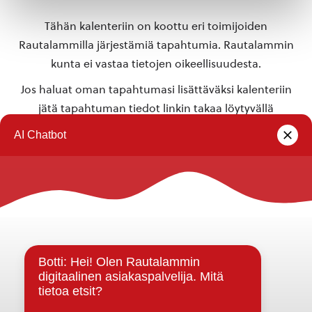
Tähän kalenteriin on koottu eri toimijoiden
Rautalammilla järjestämiä tapahtumia. Rautalammin
kunta ei vastaa tietojen oikeellisuudesta.
Jos haluat oman tapahtumasi lisättäväksi kalenteriin
jätä tapahtuman tiedot linkin takaa löytyvällä
lomakkeella
.
Rautalammin kunta
Yhteystiedot
Kuntainfo
Strategiat, ohjelmat, ohjeet, suunnitelmat, säännöt ja
sopimukset
Asiakirjajulkisuuskuvaus