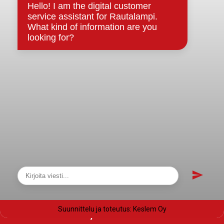
Evästeet
Saavutettavuusseloste
Tietosuoja
Tietosuojaselosteet
Tietopyyntö
Päätöksenteko ja lähidemokratia
Päätökset, esityslistat & pöytäkirjat
Hallinto
Kunnanhallitus
Kunnanvaltuusto
Lautakunnat
Näytä sivukartta