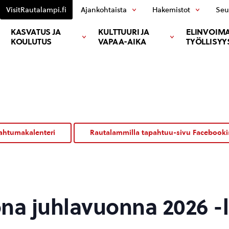
VisitRautalampi.fi
Ajankohtaista
Hakemistot
Seu
KASVATUS JA
KULTTUURI JA
ELINVOIMA
KOULUTUS
VAPAA-AIKA
TYÖLLISYY
ahtumakalenteri
Rautalammilla tapahtuu-sivu Facebooki
na juhlavuonna 2026 -