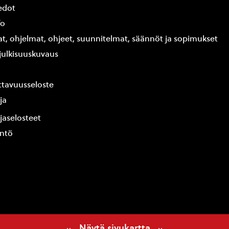
edot
fo
at, ohjelmat, ohjeet, suunnitelmat, säännöt ja sopimukset
ajulkisuuskuvaus
tavuusseloste
ja
jaselosteet
yntö
Näytä sivukartta