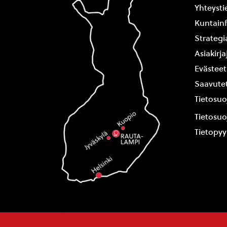
Yhteysti
Kuntain
Strategi
Asiakirj
Evästeet
Saavutet
Tietosuo
Tietosuo
Tietopy