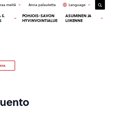
raa meitä
Anna palautetta
Language
 &
POHJOIS-SAVON
ASUMINEN JA
S
HYVINVOINTIALUE
LIIKENNE
ssa.
luento