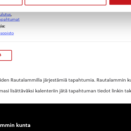
at:
ulutus
,
apahtumat
ia:
isopisto
6
oiden Rautalammilla järjestämiä tapahtumia. Rautalammin kun
si lisättäväksi kalenteriin jätä tapahtuman tiedot linkin ta
ammin kunta