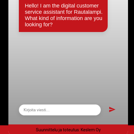
Päätökset, esityslistat & pöytäkirjat
Hallinto
Kunnanhallitus
Kunnanvaltuusto
Lautakunnat