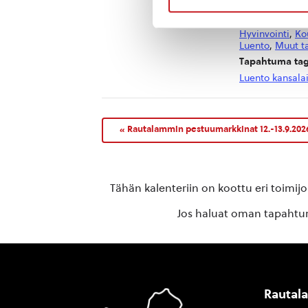
17:30 - 19:00
Tapahtumaluok
Hyvinvointi
,
Ko
Luento
,
Muut t
Tapahtuma tag
Luento kansala
«
Rautalammin pestuumarkkinat 12.-13.9.202
Tähän kalenteriin on koottu eri toimij
Jos haluat oman tapahtuma
Rautal