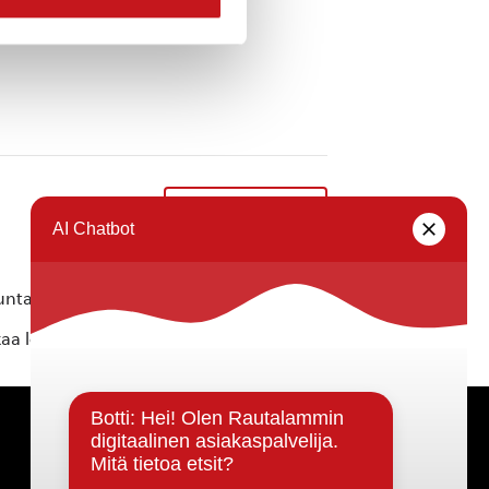
Ruokajakelu
»
ta ei vastaa tietojen oikeellisuudesta.
kaa löytyvällä
lomakkeella
.
Päätöksenteko ja lähidemokratia