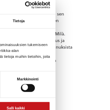
tulee kuluneeksi 100 vuotta sen
onan omaan ja omalaatuiseen
Tietoja
ellään hänen mestarillisia
Güell, Casa Battló ja Casa Milà.
issaan, mutta katalonialaisuus ja
 ominaisuuksien tukemiseen
li suunniteltu. Gaudín rakennuksista
tiikka-alan
maiseen persoonaan sekä
ietoja muihin tietoihin, joita
lle ei tarvitse ilmoittautua
Markkinointi
Salli kaikki