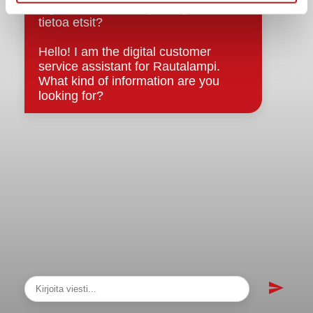
sopimukset
Asiakirjajulkisuuskuvaus
Evästeet
Saavutettavuusseloste
Tietosuoja
Tietosuojaselosteet
Tietopyyntö
Päätöksenteko ja lähidemokratia
Päätökset, esityslistat & pöytäkirjat
Hallinto
Kunnanhallitus
Kunnanvaltuusto
Lautakunnat