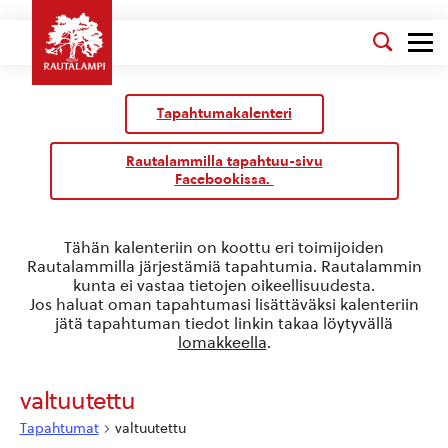
Kalenteri
/
Tapahtumakalenteri
Tapahtumat
Rautalammilla tapahtuu-sivu
Facebookissa.
Tähän kalenteriin on koottu eri toimijoiden
Rautalammilla järjestämiä tapahtumia. Rautalammin
kunta ei vastaa tietojen oikeellisuudesta.
Jos haluat oman tapahtumasi lisättäväksi kalenteriin
jätä tapahtuman tiedot linkin takaa löytyvällä
lomakkeella
.
valtuutettu
Tapahtumat
valtuutettu