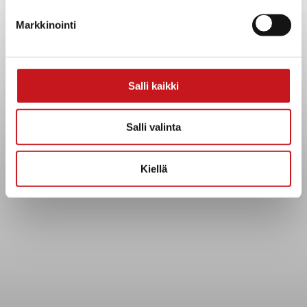
Yhteystiedot
Markkinointi
Kuntainfo
Strategiat, ohjelmat, ohjeet, suunnitelmat, säännöt ja
sopimukset
Asiakirjajulkisuuskuvaus
Salli kaikki
Evästeet
Saavutettavuusseloste
Salli valinta
Tietosuoja
Kiellä
Tietosuojaselosteet
Tietopyyntö
Päätöksenteko ja lähidemokratia
Päätökset, esityslistat & pöytäkirjat
Hallinto
Kunnanhallitus
Kunnanvaltuusto