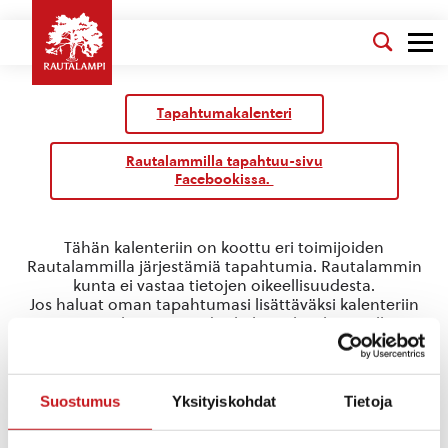
Tapahtumakalenteri
Rautalammilla tapahtuu-sivu
Facebookissa.
Tähän kalenteriin on koottu eri toimijoiden
Rautalammilla järjestämiä tapahtumia. Rautalammin
kunta ei vastaa tietojen oikeellisuudesta.
Jos haluat oman tapahtumasi lisättäväksi kalenteriin
jätä tapahtuman tiedot linkin takaa löytyvällä
lomakkeella
.
talkootyö
Suostumus
Yksityiskohdat
Tietoja
Tapahtumat
talkootyö