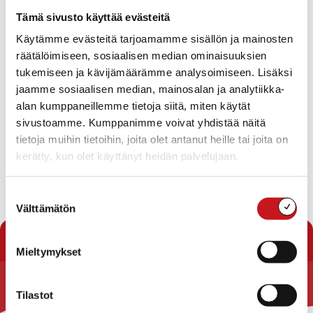
Tapahtumat
Tämä sivusto käyttää evästeitä
Ei tuloksia.
Käytämme evästeitä tarjoamamme sisällön ja mainosten
Notice
räätälöimiseen, sosiaalisen median ominaisuuksien
Tapahtuma
Ta
Tuleva
tukemiseen ja kävijämäärämme analysoimiseen. Lisäksi
Etsi
Lista
Etsi
Show
jaamme sosiaalisen median, mainosalan ja analytiikka-
Vie
Valitse
Filters
päivä.
alan kumppaneillemme tietoja siitä, miten käytät
aja
Nav
Tänään
Seuraavat
sivustoamme. Kumppanimme voivat yhdistää näitä
Tapahtumat
Edelliset
Näkymät
Tapahtu
tietoja muihin tietoihin, joita olet antanut heille tai joita on
navigointi
kerätty, kun olet käyttänyt heidän palvelujaan.
Tilaa kalenteriin
Suostumuksen
Välttämätön
valinta
Mieltymykset
Tilastot
Rautalammin kunta