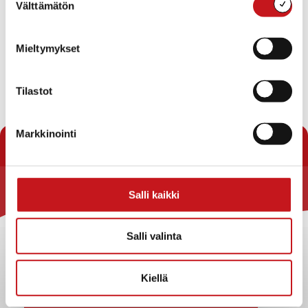
Välttämätön
valinta
heinä
Tämä kuukausi
syys
Mieltymykset
Tilaa kalenteriin
Tilastot
Markkinointi
Salli kaikki
Rautalammin kunta
Yhteystiedot
Salli valinta
Kuntainfo
Strategiat, ohjelmat, ohjeet, suunnitelmat, säännöt ja
Kiellä
sopimukset
Asiakirjajulkisuuskuvaus