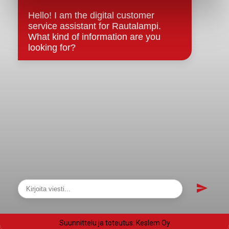
Evästeet
Saavutettavuusseloste
Tietosuoja
Tietosuojaselosteet
Tietopyyntö
Päätöksenteko ja lähidemokratia
Päätökset, esityslistat & pöytäkirjat
Hallinto
Kunnanhallitus
Kunnanvaltuusto
Lautakunnat
Näytä sivukartta