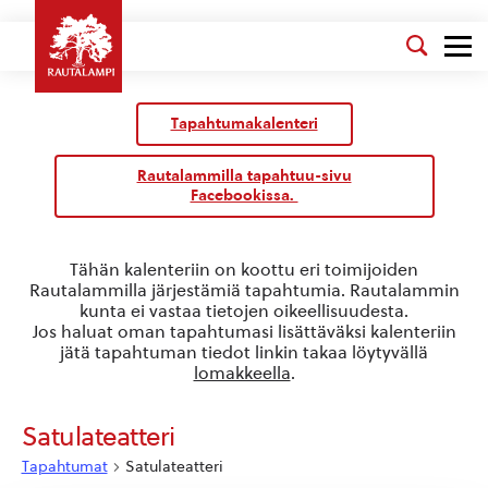
Kalenteri
/
Tapahtumakalenteri
Tapahtumat
Rautalammilla tapahtuu-sivu
Facebookissa.
Tähän kalenteriin on koottu eri toimijoiden
Rautalammilla järjestämiä tapahtumia. Rautalammin
kunta ei vastaa tietojen oikeellisuudesta.
Jos haluat oman tapahtumasi lisättäväksi kalenteriin
jätä tapahtuman tiedot linkin takaa löytyvällä
lomakkeella
.
Satulateatteri
Tapahtumat
Satulateatteri