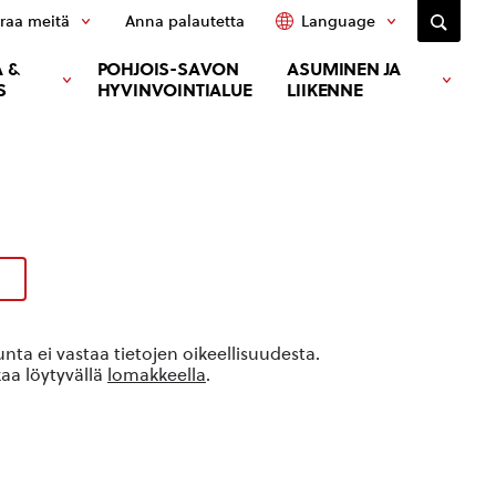
raa meitä
Anna palautetta
Language
 &
POHJOIS-SAVON
ASUMINEN JA
S
HYVINVOINTIALUE
LIIKENNE
ta ei vastaa tietojen oikeellisuudesta.
kaa löytyvällä
lomakkeella
.