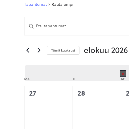
Tapahtumat
Rautalampi
Tapahtumat
Tapahtumat
Syötä
Etsi
hakusana.
Etsi
aja
Tapahtumat
hakusanalla.
Näkymät
elokuu 2026
Tämä kuukausi
navigointi
Valitse
päivä.
MA
MAANANTAI
TI
TIISTAI
KE
KE
0
0
27
28
tapahtumat,
tapahtumat,