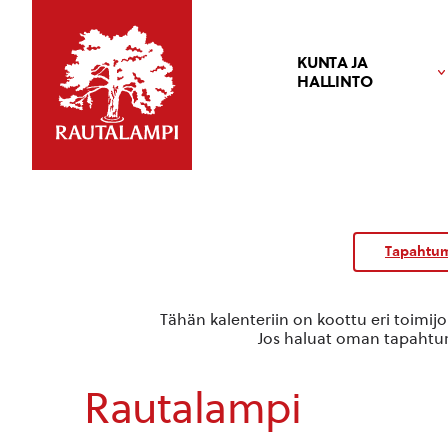
KUNTA JA
HALLINTO
Kalenteri
/
Tapahtum
Tapahtumat
Tähän kalenteriin on koottu eri toimij
Jos haluat oman tapahtuma
Rautalampi