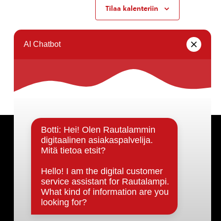
Tilaa kalenteriin
Päätöksenteko ja lähidemokratia
Päätökset, esityslistat & pöytäkirjat
Hallinto
Kunnanhallitus
Kunnanvaltuusto