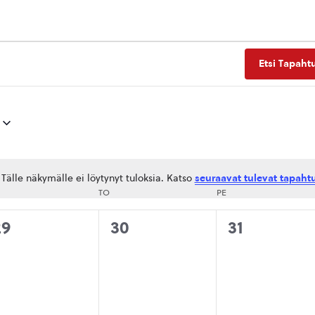
Etsi Tapaht
Tälle näkymälle ei löytynyt tuloksia. Katso
seuraavat tulevat tapaht
Notice
SKIVIIKKO
TO
TORSTAI
PE
PERJANTAI
0
0
0
29
30
31
tapahtumat,
tapahtumat,
tapahtuma