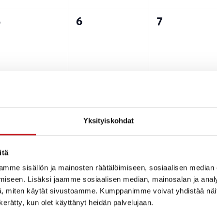
0
0
0
5
6
7
tapahtumat,
tapahtumat,
tapahtuma
0
0
0
2
13
14
tapahtumat,
tapahtumat,
tapahtuma
Yksityiskohdat
itä
mme sisällön ja mainosten räätälöimiseen, sosiaalisen median
iseen. Lisäksi jaamme sosiaalisen median, mainosalan ja analy
0
0
0
9
20
21
, miten käytät sivustoamme. Kumppanimme voivat yhdistää näitä t
tapahtumat,
tapahtumat,
tapahtuma
n kerätty, kun olet käyttänyt heidän palvelujaan.