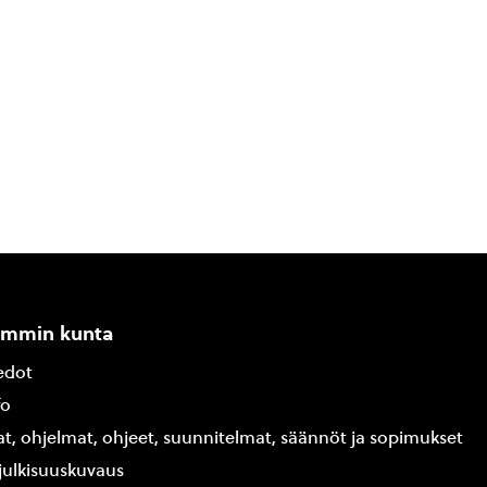
ammin kunta
edot
fo
at, ohjelmat, ohjeet, suunnitelmat, säännöt ja sopimukset
ajulkisuuskuvaus