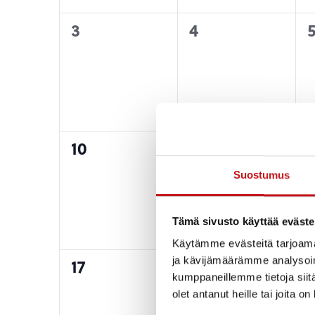
0
0
3
4
tapahtumat,
tapahtumat,
0
0
10
11
1
tapahtumat,
tapahtumat,
Suostumus
Tämä sivusto käyttää eväste
Käytämme evästeitä tarjoama
ja kävijämäärämme analysoim
0
0
17
18
1
kumppaneillemme tietoja siitä
tapahtumat,
tapahtumat,
olet antanut heille tai joita o