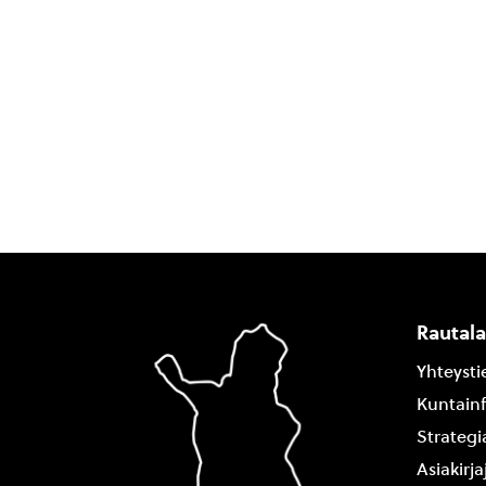
Rautal
Yhteysti
Kuntain
Strategi
Asiakirj