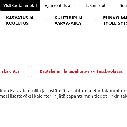
VisitRautalampi.fi
Ajankohtaista
Hakemistot
Seu
KASVATUS JA
KULTTUURI JA
ELINVOIMA
KOULUTUS
VAPAA-AIKA
TYÖLLISYY
akalenteri
Rautalammilla tapahtuu-sivu Facebookissa.
oiden Rautalammilla järjestämiä tapahtumia. Rautalammin kun
si lisättäväksi kalenteriin jätä tapahtuman tiedot linkin ta