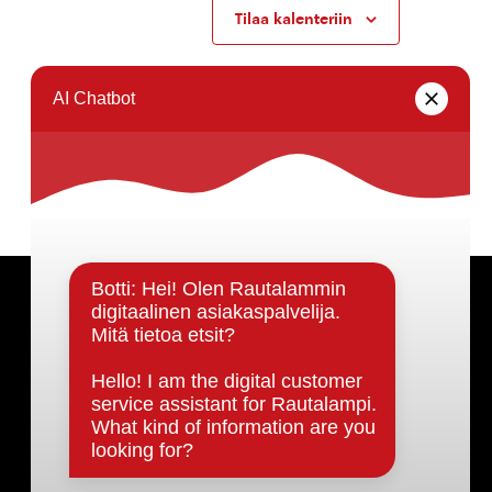
Tilaa kalenteriin
Päätöksenteko ja lähidemokratia
Päätökset, esityslistat & pöytäkirjat
Hallinto
Kunnanhallitus
Kunnanvaltuusto