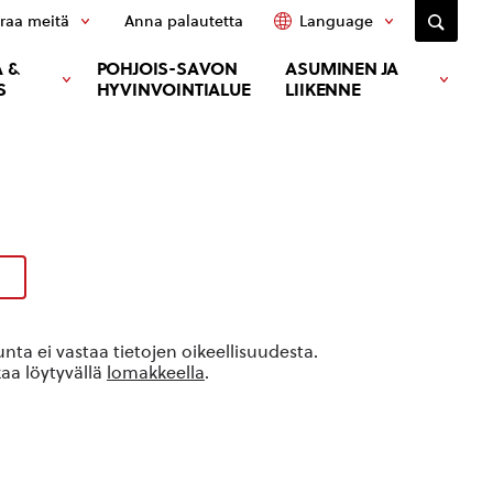
raa meitä
Anna palautetta
Language
 &
POHJOIS-SAVON
ASUMINEN JA
S
HYVINVOINTIALUE
LIIKENNE
ta ei vastaa tietojen oikeellisuudesta.
kaa löytyvällä
lomakkeella
.