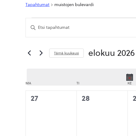
Tapahtumat
muistojen bulevardi
Tapahtumat
Tapahtumat
Syötä
Etsi
hakusana.
Etsi
aja
Tapahtumat
hakusanalla.
Näkymät
elokuu 2026
Tämä kuukausi
navigointi
Valitse
päivä.
MA
MAANANTAI
TI
TIISTAI
KE
KE
0
0
27
28
tapahtumat,
tapahtumat,