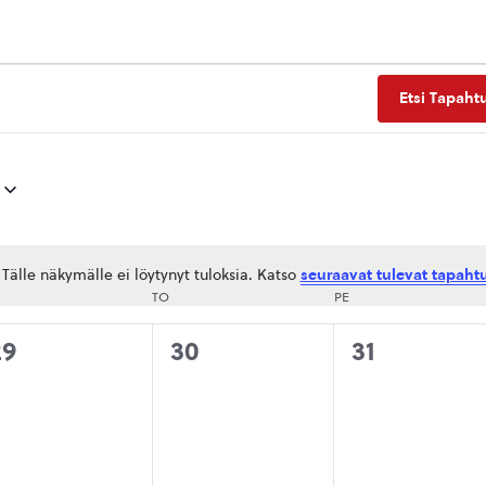
Etsi Tapaht
Tälle näkymälle ei löytynyt tuloksia. Katso
seuraavat tulevat tapaht
Notice
SKIVIIKKO
TO
TORSTAI
PE
PERJANTAI
0
0
0
29
30
31
tapahtumat,
tapahtumat,
tapahtuma