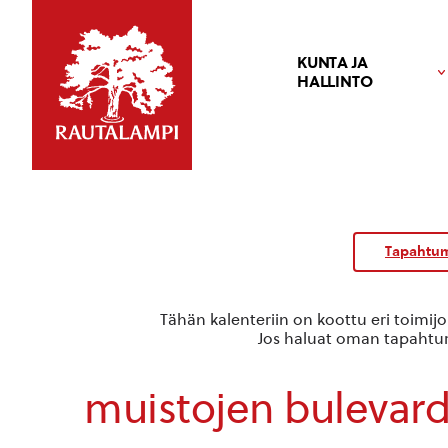
KUNTA JA
HALLINTO
Kalenteri
/
Tapahtum
Tapahtumat
Tähän kalenteriin on koottu eri toimij
Jos haluat oman tapahtuma
muistojen bulevard