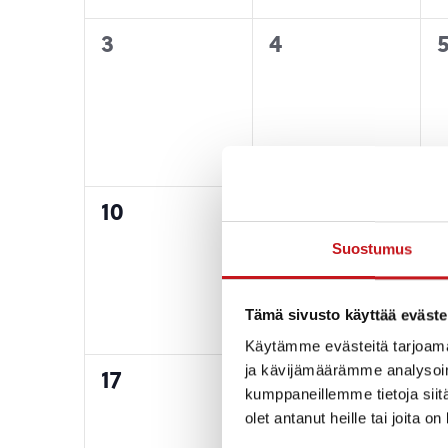
0
0
3
4
tapahtumat,
tapahtumat,
0
0
10
11
1
tapahtumat,
tapahtumat,
Suostumus
Tämä sivusto käyttää eväste
Käytämme evästeitä tarjoama
ja kävijämäärämme analysoim
0
0
17
18
1
kumppaneillemme tietoja siitä
tapahtumat,
tapahtumat,
olet antanut heille tai joita o