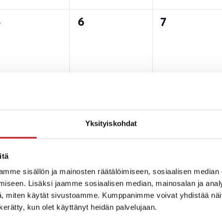
0
0
0
5
6
7
tapahtumat,
tapahtumat,
tapahtuma
0
0
0
2
13
14
tapahtumat,
tapahtumat,
tapahtuma
Yksityiskohdat
itä
mme sisällön ja mainosten räätälöimiseen, sosiaalisen median
iseen. Lisäksi jaamme sosiaalisen median, mainosalan ja analy
0
0
0
9
20
21
, miten käytät sivustoamme. Kumppanimme voivat yhdistää näitä t
tapahtumat,
tapahtumat,
tapahtuma
n kerätty, kun olet käyttänyt heidän palvelujaan.