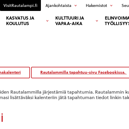
VisitRautalampi.fi
Ajankohtaista
Hakemistot
Seu
KASVATUS JA
KULTTUURI JA
ELINVOIMA
KOULUTUS
VAPAA-AIKA
TYÖLLISYY
akalenteri
Rautalammilla tapahtuu-sivu Facebookissa.
oiden Rautalammilla järjestämiä tapahtumia. Rautalammin kun
si lisättäväksi kalenteriin jätä tapahtuman tiedot linkin ta
i