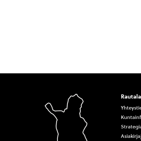
Rautal
Yhteysti
Kuntain
Strategi
Asiakirj