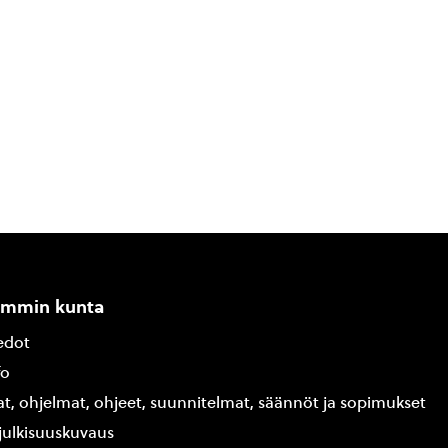
ammin kunta
edot
fo
at, ohjelmat, ohjeet, suunnitelmat, säännöt ja sopimukset
ajulkisuuskuvaus