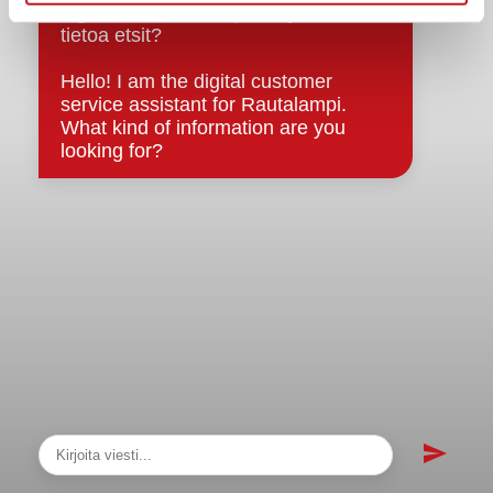
sopimukset
Asiakirjajulkisuuskuvaus
Evästeet
Saavutettavuusseloste
Tietosuoja
Tietosuojaselosteet
Tietopyyntö
Päätöksenteko ja lähidemokratia
Päätökset, esityslistat & pöytäkirjat
Hallinto
Kunnanhallitus
Kunnanvaltuusto
Lautakunnat