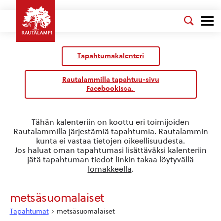
Kalenteri
/
Tapahtumakalenteri
Tapahtumat
Rautalammilla tapahtuu-sivu
Facebookissa.
Tähän kalenteriin on koottu eri toimijoiden
Rautalammilla järjestämiä tapahtumia. Rautalammin
kunta ei vastaa tietojen oikeellisuudesta.
Jos haluat oman tapahtumasi lisättäväksi kalenteriin
jätä tapahtuman tiedot linkin takaa löytyvällä
lomakkeella
.
metsäsuomalaiset
Tapahtumat
metsäsuomalaiset