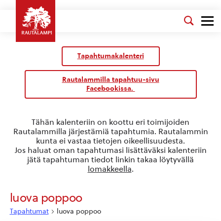
Kalenteri
/
Tapahtumakalenteri
Tapahtumat
Rautalammilla tapahtuu-sivu
Facebookissa.
Tähän kalenteriin on koottu eri toimijoiden
Rautalammilla järjestämiä tapahtumia. Rautalammin
kunta ei vastaa tietojen oikeellisuudesta.
Jos haluat oman tapahtumasi lisättäväksi kalenteriin
jätä tapahtuman tiedot linkin takaa löytyvällä
lomakkeella
.
luova poppoo
Tapahtumat
luova poppoo