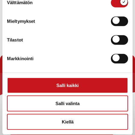
Välttämätön
valinta
heinä
Tämä kuukausi
syys
Mieltymykset
Tilaa kalenteriin
Tilastot
Markkinointi
Salli kaikki
Rautalammin kunta
Yhteystiedot
Salli valinta
Kuntainfo
Strategiat, ohjelmat, ohjeet, suunnitelmat, säännöt ja
Kiellä
sopimukset
Asiakirjajulkisuuskuvaus