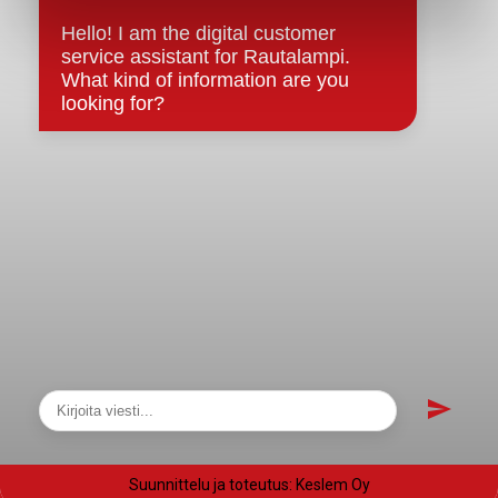
Evästeet
Saavutettavuusseloste
Tietosuoja
Tietosuojaselosteet
Tietopyyntö
Päätöksenteko ja lähidemokratia
Päätökset, esityslistat & pöytäkirjat
Hallinto
Kunnanhallitus
Kunnanvaltuusto
Lautakunnat
Näytä sivukartta