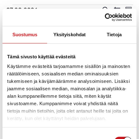
Tapahtumat
Tapahtuma
Ta
07.08.2026
Etsi
Kuuka
Etsi
Show
Vie
Valitse
Filters
päivä.
aja
MA
MAANANTAI
TI
TIISTAI
KE
KESKIVIIKKO
TO
TORSTAI
PE
PERJANTAI
LA
LAUANTAI
SU
SUNNUNTAI
Nav
Näkymät
Suostumus
Yksityiskohdat
Tietoja
0
0
0
0
0
0
0
27
28
29
30
31
1
2
navigointi
tapahtumat
tapahtumat
tapahtumat
tapahtumat
tapahtumat
tapahtumat
tapah
0
0
0
0
0
0
0
3
4
5
6
7
8
9
Tämä sivusto käyttää evästeitä
tapahtumat
tapahtumat
tapahtumat
tapahtumat
tapahtumat
tapahtumat
tapaht
Käytämme evästeitä tarjoamamme sisällön ja mainosten
0
0
0
0
0
0
0
10
11
12
13
14
15
16
räätälöimiseen, sosiaalisen median ominaisuuksien
tapahtumat
tapahtumat
tapahtumat
tapahtumat
tapahtumat
tapahtumat
tapaht
0
0
0
0
0
0
0
17
18
19
20
21
22
23
tukemiseen ja kävijämäärämme analysoimiseen. Lisäksi
tapahtumat
tapahtumat
tapahtumat
tapahtumat
tapahtumat
tapahtumat
tapaht
jaamme sosiaalisen median, mainosalan ja analytiikka-
0
0
0
0
0
0
0
24
25
26
27
28
29
30
alan kumppaneillemme tietoja siitä, miten käytät
tapahtumat
tapahtumat
tapahtumat
tapahtumat
tapahtumat
tapahtumat
tapaht
sivustoamme. Kumppanimme voivat yhdistää näitä
0
0
0
0
0
0
0
31
1
2
3
4
5
6
tietoja muihin tietoihin, joita olet antanut heille tai joita on
tapahtumat
tapahtumat
tapahtumat
tapahtumat
tapahtumat
tapahtumat
tapaht
kerätty, kun olet käyttänyt heidän palvelujaan.
Ei tapahtumia tälle päivälle.
Notice
Suostumuksen