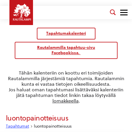
Kalenteri
/
Tapahtumakalenteri
Tapahtumat
Rautalammilla tapahtuu-sivu
Facebookissa.
Tähän kalenteriin on koottu eri toimijoiden
Rautalammilla järjestämiä tapahtumia. Rautalammin
kunta ei vastaa tietojen oikeellisuudesta.
Jos haluat oman tapahtumasi lisättäväksi kalenteriin
jätä tapahtuman tiedot linkin takaa löytyvällä
lomakkeella
.
luontopainotteisuus
Tapahtumat
luontopainotteisuus