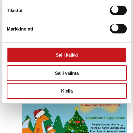
Ilmainen
Tilastot
joulukuu 2025
Markkinointi
SU
14
Salli kaikki
Salli valinta
Kiellä