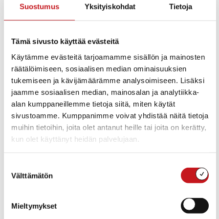
LA
Suostumus
Yksityiskohdat
Tietoja
30
Tämä sivusto käyttää evästeitä
Käytämme evästeitä tarjoamamme sisällön ja mainosten
räätälöimiseen, sosiaalisen median ominaisuuksien
tukemiseen ja kävijämäärämme analysoimiseen. Lisäksi
jaamme sosiaalisen median, mainosalan ja analytiikka-
alan kumppaneillemme tietoja siitä, miten käytät
sivustoamme. Kumppanimme voivat yhdistää näitä tietoja
muihin tietoihin, joita olet antanut heille tai joita on kerätty,
kun olet käyttänyt heidän palvelujaan.
Suostumuksen
Välttämätön
valinta
la 30.8.2025 17:00
-
18:00
Perhetanssit
Mieltymykset
Kerkonkosken Seurala