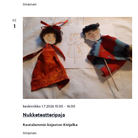
Ilmainen
KE
1
keskiviikko 1.7.2026 15:00
-
16:00
Nukketeatteripaja
Rautalammin kirjaston Kivijalka
Ilmainen