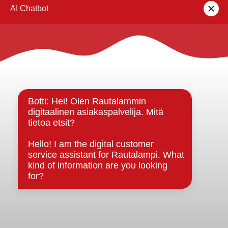
Rautalammin kunta
Yhteystiedot
Kuntainfo
Strategiat, ohjelmat, ohjeet, suunnitelmat, säännöt ja
sopimukset
Asiakirjajulkisuuskuvaus
Evästeet
Saavutettavuusseloste
Tietosuoja
Tietosuojaselosteet
Tietopyyntö
Päätöksenteko ja lähidemokratia
Päätökset, esityslistat & pöytäkirjat