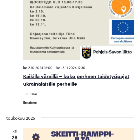
ke 2.10.2024 16:00
-
ke 13.11.2024 17:30
Kaikilla väreillä – koko perheen taidetyöpajat
ukrainalaisille perheille
+1 lisää
Ilmainen
toukokuu 2025
KE
28