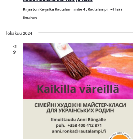
Kirjaston Kivijalka
Rautalammintie 4 , Rautalampi
+1 lisää
Ilmainen
lokakuu 2024
KE
2