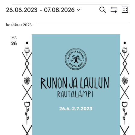
Tapahtumat
Tapahtuma
Ta
26.06.2023
 - 
07.08.2026
Etsi
Lista
Etsi
Show
Vie
Valitse
Filters
päivä.
aja
kesäkuu 2023
Nav
Näkymät
MA
navigointi
26