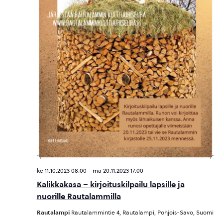
ke 11.10.2023 08:00
-
ma 20.11.2023 17:00
Kalikkakasa – kirjoituskilpailu lapsille ja
nuorille Rautalammilla
Rautalampi
Rautalammintie 4, Rautalampi, Pohjois-Savo, Suomi