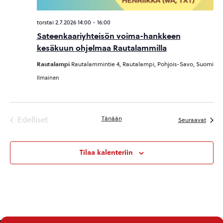
torstai 2.7.2026 14:00
-
16:00
Sateenkaariyhteisön voima-hankkeen
kesäkuun ohjelmaa Rautalammilla
Rautalampi
Rautalammintie 4, Rautalampi, Pohjois-Savo, Suomi
Ilmainen
Edelliset
Tänään
Tapah
Seuraavat
Tapahtumat
Tilaa kalenteriin