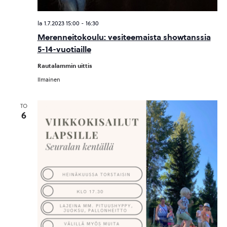
la 1.7.2023 15:00
-
16:30
Merenneitokoulu: vesiteemaista showtanssia
5-14-vuotiaille
Rautalammin uittis
Ilmainen
TO
6