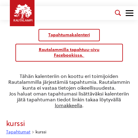
Kalenteri
/
Tapahtumakalenteri
Tapahtumat
Rautalammilla tapahtuu-sivu
Facebookissa.
Tähän kalenteriin on koottu eri toimijoiden
Rautalammilla järjestämiä tapahtumia. Rautalammin
kunta ei vastaa tietojen oikeellisuudesta.
Jos haluat oman tapahtumasi lisättäväksi kalenteriin
jätä tapahtuman tiedot linkin takaa löytyvällä
lomakkeella
.
kurssi
Tapahtumat
kurssi