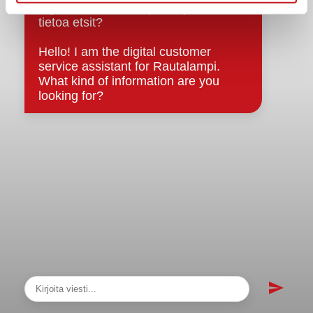
sopimukset
Asiakirjajulkisuuskuvaus
Evästeet
Saavutettavuusseloste
Tietosuoja
Tietosuojaselosteet
Tietopyyntö
Päätöksenteko ja lähidemokratia
Päätökset, esityslistat & pöytäkirjat
Hallinto
Kunnanhallitus
Kunnanvaltuusto
Lautakunnat