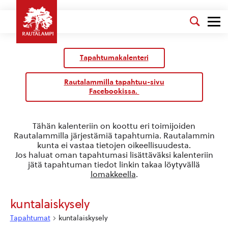
Kalenteri
/
Tapahtumakalenteri
Tapahtumat
Rautalammilla tapahtuu-sivu
Facebookissa.
Tähän kalenteriin on koottu eri toimijoiden
Rautalammilla järjestämiä tapahtumia. Rautalammin
kunta ei vastaa tietojen oikeellisuudesta.
Jos haluat oman tapahtumasi lisättäväksi kalenteriin
jätä tapahtuman tiedot linkin takaa löytyvällä
lomakkeella
.
kuntalaiskysely
Tapahtumat
kuntalaiskysely