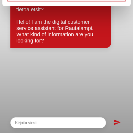
sopimukset
Asiakirjajulkisuuskuvaus
Evästeet
Saavutettavuusseloste
Tietosuoja
Tietosuojaselosteet
Tietopyyntö
Päätöksenteko ja lähidemokratia
Päätökset, esityslistat & pöytäkirjat
Hallinto
Kunnanhallitus
Kunnanvaltuusto
Lautakunnat