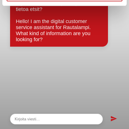
sopimukset
Asiakirjajulkisuuskuvaus
Evästeet
Saavutettavuusseloste
Tietosuoja
Tietosuojaselosteet
Tietopyyntö
Päätöksenteko ja lähidemokratia
Päätökset, esityslistat & pöytäkirjat
Hallinto
Kunnanhallitus
Kunnanvaltuusto
Lautakunnat