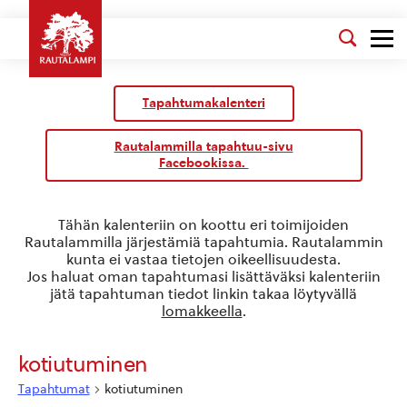
Kalenteri
/
Tapahtumakalenteri
Tapahtumat
Rautalammilla tapahtuu-sivu
Facebookissa.
Tähän kalenteriin on koottu eri toimijoiden
Rautalammilla järjestämiä tapahtumia. Rautalammin
kunta ei vastaa tietojen oikeellisuudesta.
Jos haluat oman tapahtumasi lisättäväksi kalenteriin
jätä tapahtuman tiedot linkin takaa löytyvällä
lomakkeella
.
kotiutuminen
Tapahtumat
kotiutuminen