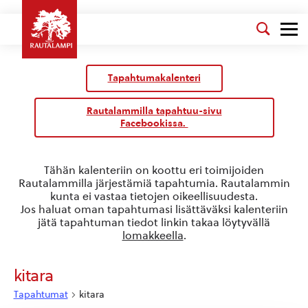
Kalenteri
/
Tapahtumakalenteri
Tapahtumat
Rautalammilla tapahtuu-sivu
Facebookissa.
Tähän kalenteriin on koottu eri toimijoiden
Rautalammilla järjestämiä tapahtumia. Rautalammin
kunta ei vastaa tietojen oikeellisuudesta.
Jos haluat oman tapahtumasi lisättäväksi kalenteriin
jätä tapahtuman tiedot linkin takaa löytyvällä
lomakkeella
.
kitara
Tapahtumat
kitara