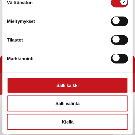
Välttämätön
valinta
heinä
Tämä kuukausi
syys
Mieltymykset
Tilaa kalenteriin
Tilastot
Markkinointi
Salli kaikki
Rautalammin kunta
Yhteystiedot
Salli valinta
Kuntainfo
Strategiat, ohjelmat, ohjeet, suunnitelmat, säännöt ja
Kiellä
sopimukset
Asiakirjajulkisuuskuvaus