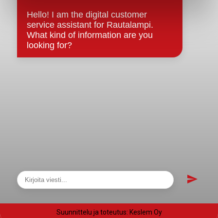
Evästeet
Saavutettavuusseloste
Tietosuoja
Tietosuojaselosteet
Tietopyyntö
Päätöksenteko ja lähidemokratia
Päätökset, esityslistat & pöytäkirjat
Hallinto
Kunnanhallitus
Kunnanvaltuusto
Lautakunnat
Näytä sivukartta