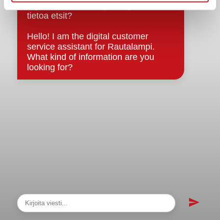
sopimukset
Asiakirjajulkisuuskuvaus
Evästeet
Saavutettavuusseloste
Tietosuoja
Tietosuojaselosteet
Tietopyyntö
Päätöksenteko ja lähidemokratia
Päätökset, esityslistat & pöytäkirjat
Hallinto
Kunnanhallitus
Kunnanvaltuusto
Lautakunnat