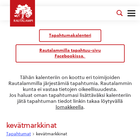
Kalenteri
/
Tapahtumakalenteri
Tapahtumat
Rautalammilla tapahtuu-sivu
Facebookissa.
Tähän kalenteriin on koottu eri toimijoiden
Rautalammilla järjestämiä tapahtumia. Rautalammin
kunta ei vastaa tietojen oikeellisuudesta.
Jos haluat oman tapahtumasi lisättäväksi kalenteriin
jätä tapahtuman tiedot linkin takaa löytyvällä
lomakkeella
.
kevätmarkkinat
Tapahtumat
kevätmarkkinat