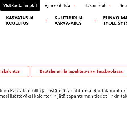
VisitRautalampi.fi
Ajankohtaista
Hakemistot
Seu
KASVATUS JA
KULTTUURI JA
ELINVOIMA
KOULUTUS
VAPAA-AIKA
TYÖLLISYY
akalenteri
Rautalammilla tapahtuu-sivu Facebookissa.
oiden Rautalammilla järjestämiä tapahtumia. Rautalammin kun
si lisättäväksi kalenteriin jätä tapahtuman tiedot linkin ta