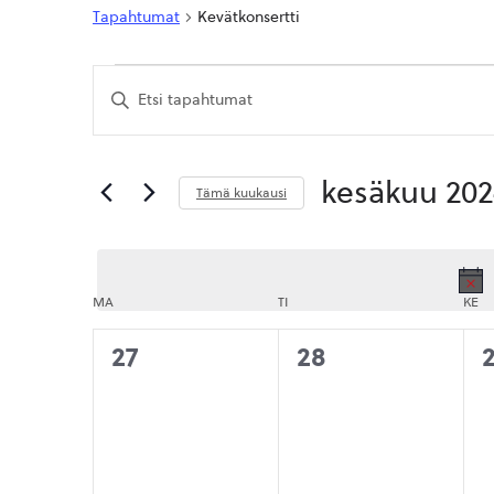
Tapahtumat
Kevätkonsertti
Tapahtumat
Tapahtumat
Syötä
Etsi
hakusana.
Etsi
aja
Tapahtumat
hakusanalla.
Näkymät
kesäkuu 202
Tämä kuukausi
navigointi
Valitse
päivä.
MA
MAANANTAI
TI
TIISTAI
KE
KE
0
0
27
28
tapahtumat,
tapahtumat,