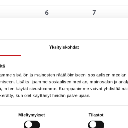
0
0
0
5
6
7
tapahtumat,
tapahtumat,
tapahtuma
Yksityiskohdat
0
0
0
2
13
14
itä
tapahtumat,
tapahtumat,
tapahtuma
mme sisällön ja mainosten räätälöimiseen, sosiaalisen median
iseen. Lisäksi jaamme sosiaalisen median, mainosalan ja analy
, miten käytät sivustoamme. Kumppanimme voivat yhdistää näitä t
n kerätty, kun olet käyttänyt heidän palvelujaan.
0
0
0
9
20
21
Mieltymykset
Tilastot
tapahtumat,
tapahtumat,
tapahtuma