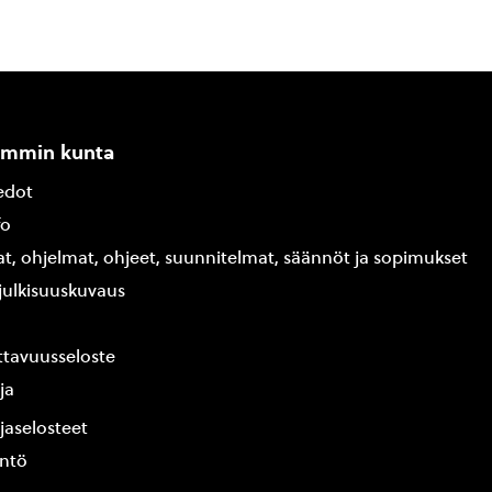
ammin kunta
edot
fo
at, ohjelmat, ohjeet, suunnitelmat, säännöt ja sopimukset
ajulkisuuskuvaus
tavuusseloste
ja
jaselosteet
yntö