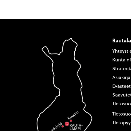
Rautal
Yhteysti
Kuntain
Strategi
Asiakirj
Evästeet
Saavutet
Tietosuo
Tietosuo
Tietopy