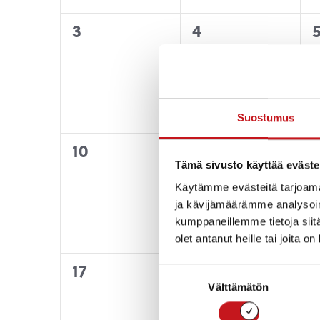
0
0
3
4
tapahtumat,
tapahtumat,
Suostumus
0
0
10
11
1
Tämä sivusto käyttää eväste
tapahtumat,
tapahtumat,
Käytämme evästeitä tarjoama
ja kävijämäärämme analysoim
kumppaneillemme tietoja siitä
olet antanut heille tai joita o
0
0
17
18
1
Suostumuksen
Välttämätön
valinta
tapahtumat,
tapahtumat,