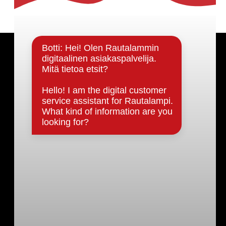
Päätöksenteko ja lähidemokratia
Päätökset, esityslistat & pöytäkirjat
Hallinto
Kunnanhallitus
Kunnanvaltuusto
Lautakunnat