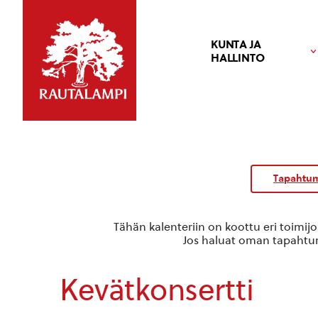
KUNTA JA
HALLINTO
Kalenteri
/
Tapahtum
Tapahtumat
Tähän kalenteriin on koottu eri toimij
Jos haluat oman tapahtuma
Kevätkonsertti