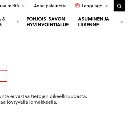
raa meitä
Anna palautetta
Language
 &
POHJOIS-SAVON
ASUMINEN JA
S
HYVINVOINTIALUE
LIIKENNE
ta ei vastaa tietojen oikeellisuudesta.
kaa löytyvällä
lomakkeella
.