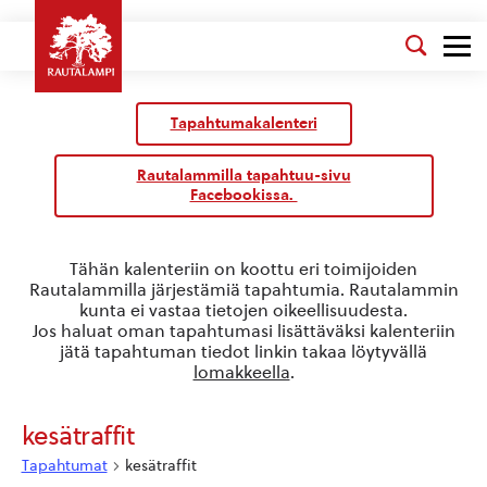
Kalenteri
/
Tapahtumakalenteri
Tapahtumat
Rautalammilla tapahtuu-sivu
Facebookissa.
Tähän kalenteriin on koottu eri toimijoiden
Rautalammilla järjestämiä tapahtumia. Rautalammin
kunta ei vastaa tietojen oikeellisuudesta.
Jos haluat oman tapahtumasi lisättäväksi kalenteriin
jätä tapahtuman tiedot linkin takaa löytyvällä
lomakkeella
.
kesätraffit
Tapahtumat
kesätraffit