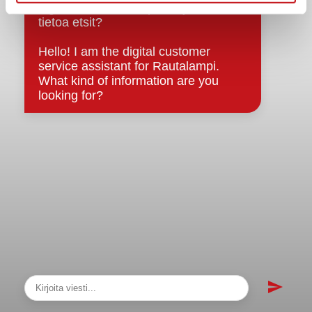
sopimukset
Asiakirjajulkisuuskuvaus
Evästeet
Saavutettavuusseloste
Tietosuoja
Tietosuojaselosteet
Tietopyyntö
Päätöksenteko ja lähidemokratia
Päätökset, esityslistat & pöytäkirjat
Hallinto
Kunnanhallitus
Kunnanvaltuusto
Lautakunnat