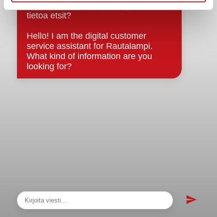
sopimukset
Asiakirjajulkisuuskuvaus
Evästeet
Saavutettavuusseloste
Tietosuoja
Tietosuojaselosteet
Tietopyyntö
Päätöksenteko ja lähidemokratia
Päätökset, esityslistat & pöytäkirjat
Hallinto
Kunnanhallitus
Kunnanvaltuusto
Lautakunnat