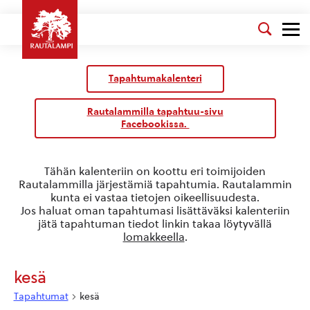
Kalenteri
/
Tapahtumakalenteri
Tapahtumat
Rautalammilla tapahtuu-sivu
Facebookissa.
Tähän kalenteriin on koottu eri toimijoiden
Rautalammilla järjestämiä tapahtumia. Rautalammin
kunta ei vastaa tietojen oikeellisuudesta.
Jos haluat oman tapahtumasi lisättäväksi kalenteriin
jätä tapahtuman tiedot linkin takaa löytyvällä
lomakkeella
.
kesä
Tapahtumat
kesä