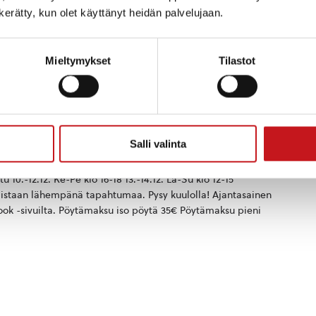
n kerätty, kun olet käyttänyt heidän palvelujaan.
Mieltymykset
Tilastot
00
myyjäiset
Salli valinta
kosken Joulumyyjäiset järjestetään Seuralassa 6.-14.12.2025.
kkapa pukinkonttiin! Avoinna (muutokset mahdollisia) 6.-7.12.
tu 10.-12.12. Ke-Pe klo 16-18 13.-14.12. La-Su klo 12-15
aistaan lähempänä tapahtumaa. Pysy kuulolla! Ajantasainen
ook -sivuilta. Pöytämaksu iso pöytä 35€ Pöytämaksu pieni