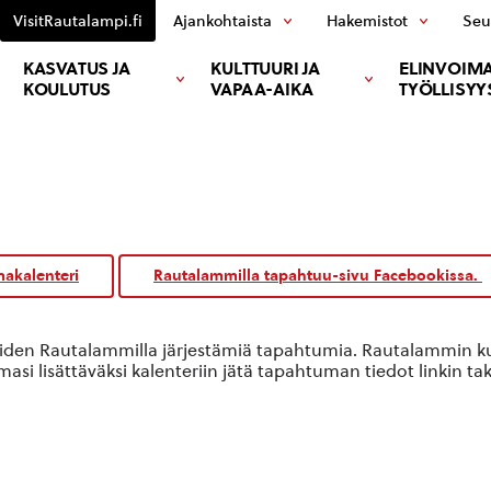
VisitRautalampi.fi
Ajankohtaista
Hakemistot
Seu
KASVATUS JA
KULTTUURI JA
ELINVOIMA
KOULUTUS
VAPAA-AIKA
TYÖLLISYY
akalenteri
Rautalammilla tapahtuu-sivu Facebookissa.
oiden Rautalammilla järjestämiä tapahtumia. Rautalammin kun
si lisättäväksi kalenteriin jätä tapahtuman tiedot linkin ta