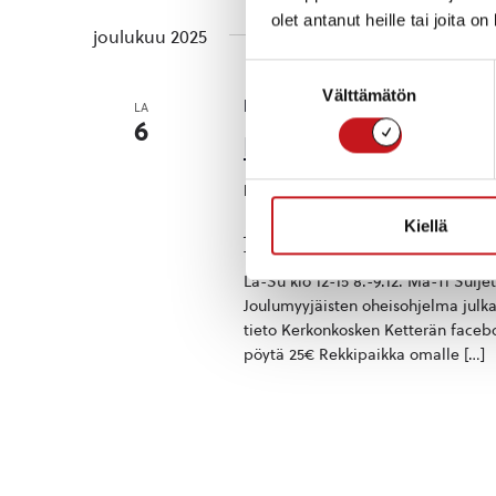
olet antanut heille tai joita o
joulukuu 2025
Suostumuksen
Välttämätön
valinta
la 6.12.2025 12:00
-
su 14.12.2025 15:
LA
6
Kerkonkosken Joulu
Kerkonkosken Seurala
Kiellä
Jo perinteeksi muodostuneet Kerkon
Tule tekemään jouluisia löytöjä vai
La-Su klo 12-15 8.-9.12. Ma-Ti Suljet
Joulumyyjäisten oheisohjelma julk
tieto Kerkonkosken Ketterän faceb
pöytä 25€ Rekkipaikka omalle […]