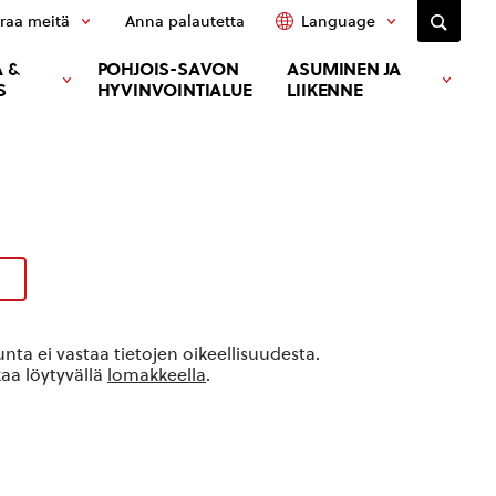
raa meitä
Anna palautetta
Language
 &
POHJOIS-SAVON
ASUMINEN JA
S
HYVINVOINTIALUE
LIIKENNE
ta ei vastaa tietojen oikeellisuudesta.
kaa löytyvällä
lomakkeella
.