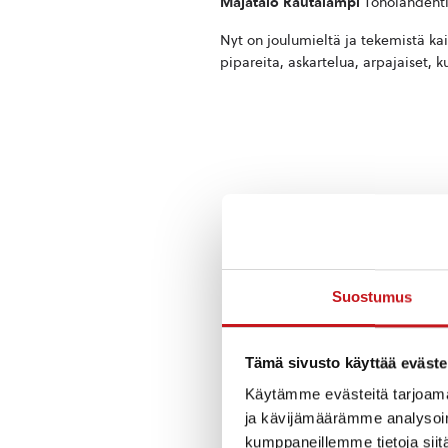
Majatalo Rautalampi
Toholahdenti
Nyt on joulumieltä ja tekemistä kai
pipareita, askartelua, arpajaiset,
Suostumus
Tämä sivusto käyttää eväste
Käytämme evästeitä tarjoama
ja kävijämäärämme analysoim
kumppaneillemme tietoja siitä