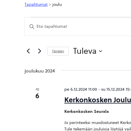
Tapahtumat
joulu
Tapahtumat
Tapahtumat
Syötä
Etsi
hakusana.
Etsi
aja
Tapahtumat
hakusanalla.
Näkymät
Tuleva
Tänään
navigointi
Valitse
päivä.
joulukuu 2024
pe 6.12.2024 11:00
-
su 15.12.2024 15
PE
6
Kerkonkosken Joulu
Kerkonkosken Seurala
Jo perinteeksi muodostuneet Kerkon
Tule tekemään jouluisia löytöjä vaik