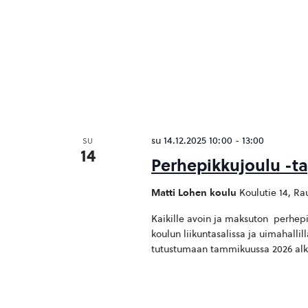
su 14.12.2025 10:00
-
13:00
SU
14
Perhepikkujoulu -ta
Matti Lohen koulu
Koulutie 14, R
Kaikille avoin ja maksuton perhepi
koulun liikuntasalissa ja uimahallil
tutustumaan tammikuussa 2026 alk