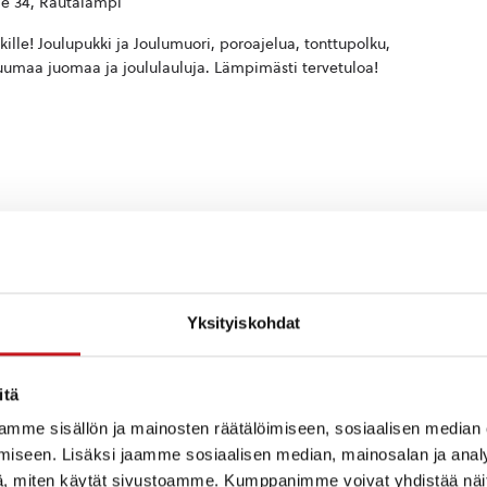
e 34, Rautalampi
kille! Joulupukki ja Joulumuori, poroajelua, tonttupolku,
 kuumaa juomaa ja joululauluja. Lämpimästi tervetuloa!
Yksityiskohdat
itä
mme sisällön ja mainosten räätälöimiseen, sosiaalisen median
iseen. Lisäksi jaamme sosiaalisen median, mainosalan ja analy
, miten käytät sivustoamme. Kumppanimme voivat yhdistää näitä t