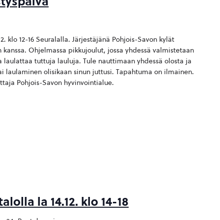
styspäivä
12. klo 12-16 Seuralalla. Järjestäjänä Pohjois-Savon kylät
 kanssa. Ohjelmassa pikkujoulut, jossa yhdessä valmistetaan
rta laulattaa tuttuja lauluja. Tule nauttimaan yhdessä olosta ja
ai laulaminen olisikaan sinun juttusi. Tapahtuma on ilmainen.
ttaja Pohjois-Savon hyvinvointialue.
lolla la 14.12. klo 14-18