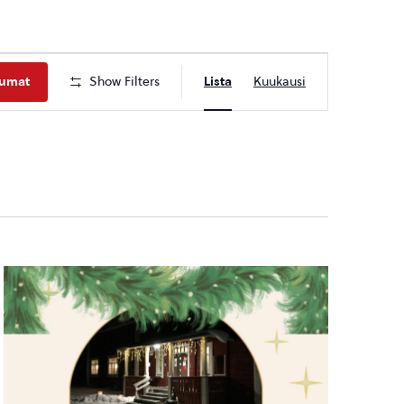
Tapahtuma
tumat
Show Filters
Lista
Kuukausi
Views
Navigation