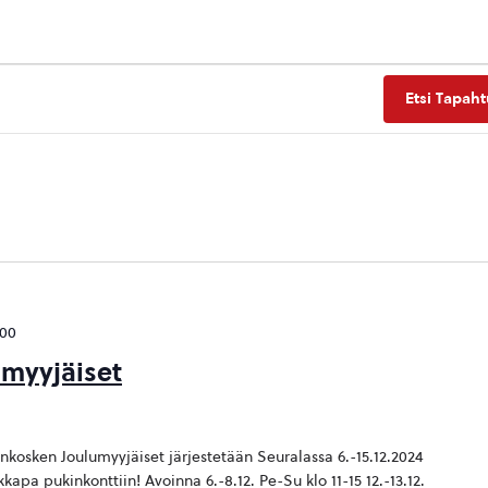
Etsi Tapah
:00
myyjäiset
kosken Joulumyyjäiset järjestetään Seuralassa 6.-15.12.2024
kapa pukinkonttiin! Avoinna 6.-8.12. Pe-Su klo 11-15 12.-13.12.