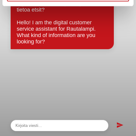
sopimukset
Asiakirjajulkisuuskuvaus
Evästeet
Saavutettavuusseloste
Tietosuoja
Tietosuojaselosteet
Tietopyyntö
Päätöksenteko ja lähidemokratia
Päätökset, esityslistat & pöytäkirjat
Hallinto
Kunnanhallitus
Kunnanvaltuusto
Lautakunnat