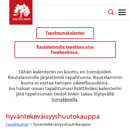
Kalenteri
/
Tapahtumakalenteri
Tapahtumat
Rautalammilla tapahtuu-sivu
Facebookissa.
Tähän kalenteriin on koottu eri toimijoiden
Rautalammilla järjestämiä tapahtumia. Rautalammin
kunta ei vastaa tietojen oikeellisuudesta.
Jos haluat oman tapahtumasi lisättäväksi kalenteriin
jätä tapahtuman tiedot linkin takaa löytyvällä
lomakkeella
.
hyväntekeväisyyshuutokauppa
Tapahtumat
hyväntekeväisyyshuutokauppa