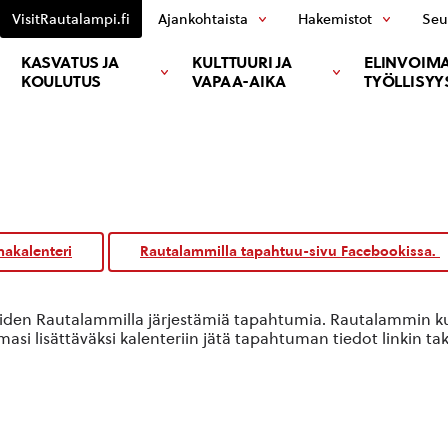
VisitRautalampi.fi
Ajankohtaista
Hakemistot
Seu
KASVATUS JA
KULTTUURI JA
ELINVOIMA
KOULUTUS
VAPAA-AIKA
TYÖLLISYY
akalenteri
Rautalammilla tapahtuu-sivu Facebookissa.
oiden Rautalammilla järjestämiä tapahtumia. Rautalammin kun
si lisättäväksi kalenteriin jätä tapahtuman tiedot linkin ta