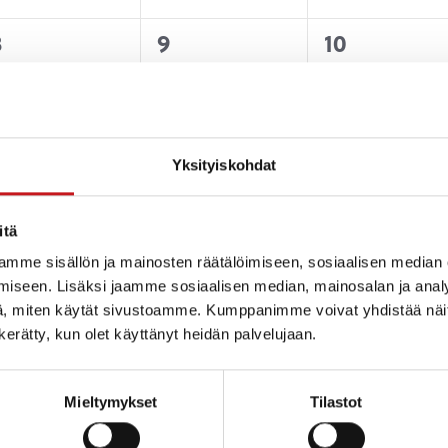
0
0
0
8
9
10
tapahtumat,
tapahtumat,
tapahtuma
Yksityiskohdat
0
0
0
5
16
17
itä
tapahtumat,
tapahtumat,
tapahtuma
mme sisällön ja mainosten räätälöimiseen, sosiaalisen median
iseen. Lisäksi jaamme sosiaalisen median, mainosalan ja analy
, miten käytät sivustoamme. Kumppanimme voivat yhdistää näitä t
n kerätty, kun olet käyttänyt heidän palvelujaan.
0
0
0
22
23
24
Mieltymykset
Tilastot
tapahtumat,
tapahtumat,
tapahtuma