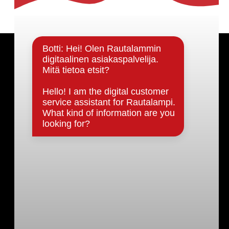
Päätöksenteko ja lähidemokratia
Päätökset, esityslistat & pöytäkirjat
Hallinto
Kunnanhallitus
Kunnanvaltuusto
Lautakunnat