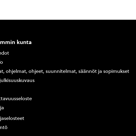
ammin kunta
edot
fo
at, ohjelmat, ohjeet, suunnitelmat, säännöt ja sopimukset
ajulkisuuskuvaus
tavuusseloste
ja
jaselosteet
yntö