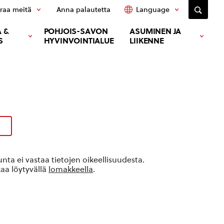
raa meitä
Anna palautetta
Language
 &
POHJOIS-SAVON
ASUMINEN JA
S
HYVINVOINTIALUE
LIIKENNE
ta ei vastaa tietojen oikeellisuudesta.
kaa löytyvällä
lomakkeella
.