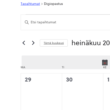
Tapahtumat
Digiopastus
Tapahtumat
Tapahtumat
Syötä
Etsi
hakusana.
Etsi
aja
Tapahtumat
hakusanalla.
Näkymät
heinäkuu 20
Tämä kuukausi
navigointi
Valitse
päivä.
MA
MAANANTAI
TI
TIISTAI
KE
KE
0
0
29
30
1
tapahtumat,
tapahtumat,