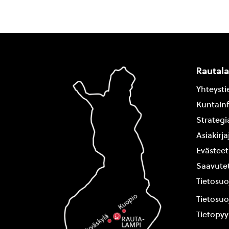
Rautal
Yhteysti
Kuntain
Strategi
Asiakirj
Evästeet
Saavutet
Tietosuo
Tietosuo
Tietopy