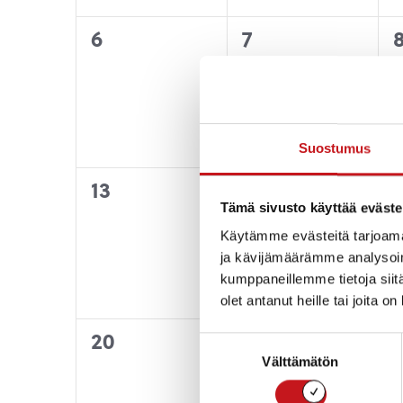
0
0
6
7
tapahtumat,
tapahtumat,
Suostumus
0
0
13
14
1
Tämä sivusto käyttää eväste
tapahtumat,
tapahtumat,
Käytämme evästeitä tarjoama
ja kävijämäärämme analysoim
kumppaneillemme tietoja siitä
olet antanut heille tai joita o
0
0
20
21
Suostumuksen
Välttämätön
valinta
tapahtumat,
tapahtumat,