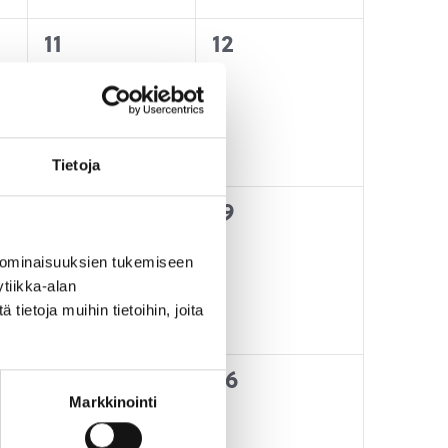
0
0
11
12
t,
tapahtumat,
tapahtumat,
Tietoja
0
0
18
19
t,
tapahtumat,
tapahtumat,
 ominaisuuksien tukemiseen
tiikka-alan
ietoja muihin tietoihin, joita
0
0
25
26
Markkinointi
t,
tapahtumat,
tapahtumat,