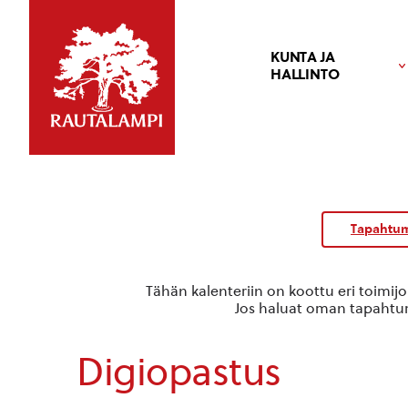
KUNTA JA
HALLINTO
Kalenteri
/
Tapahtum
Tapahtumat
Tähän kalenteriin on koottu eri toimij
Jos haluat oman tapahtuma
Digiopastus