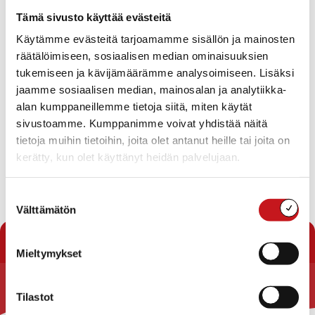
Tapahtumat
Tämä sivusto käyttää evästeitä
Ei tuloksia.
Käytämme evästeitä tarjoamamme sisällön ja mainosten
Notice
räätälöimiseen, sosiaalisen median ominaisuuksien
Tapahtuma
Ta
Tuleva
tukemiseen ja kävijämäärämme analysoimiseen. Lisäksi
Etsi
Lista
Etsi
Show
jaamme sosiaalisen median, mainosalan ja analytiikka-
Vie
Valitse
Filters
päivä.
alan kumppaneillemme tietoja siitä, miten käytät
aja
Nav
Tänään
Seuraavat
sivustoamme. Kumppanimme voivat yhdistää näitä
Tapahtumat
Edelliset
Näkymät
Tapahtu
tietoja muihin tietoihin, joita olet antanut heille tai joita on
navigointi
kerätty, kun olet käyttänyt heidän palvelujaan.
Tilaa kalenteriin
Suostumuksen
Välttämätön
valinta
Mieltymykset
Tilastot
Rautalammin kunta