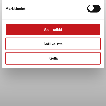
Yhteystiedot
Markkinointi
Kuntainfo
Strategiat, ohjelmat, ohjeet, suunnitelmat, säännöt ja
sopimukset
Asiakirjajulkisuuskuvaus
Salli kaikki
Evästeet
Saavutettavuusseloste
Salli valinta
Tietosuoja
Kiellä
Tietosuojaselosteet
Tietopyyntö
Päätöksenteko ja lähidemokratia
Päätökset, esityslistat & pöytäkirjat
Hallinto
Kunnanhallitus
Kunnanvaltuusto