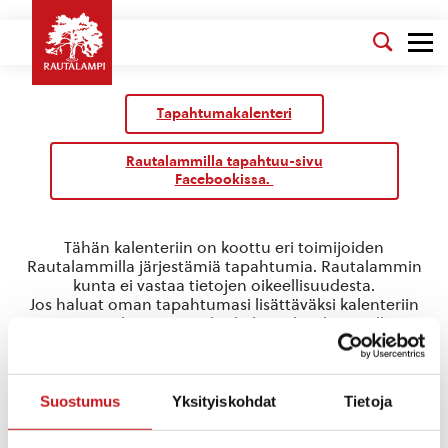
Tapahtumakalenteri
Rautalammilla tapahtuu-sivu
Facebookissa.
Tähän kalenteriin on koottu eri toimijoiden
Rautalammilla järjestämiä tapahtumia. Rautalammin
kunta ei vastaa tietojen oikeellisuudesta.
Jos haluat oman tapahtumasi lisättäväksi kalenteriin
jätä tapahtuman tiedot linkin takaa löytyvällä
lomakkeella
.
Yhdistykset
Suostumus
Yksityiskohdat
Tietoja
Tapahtumat
Yhdistykset