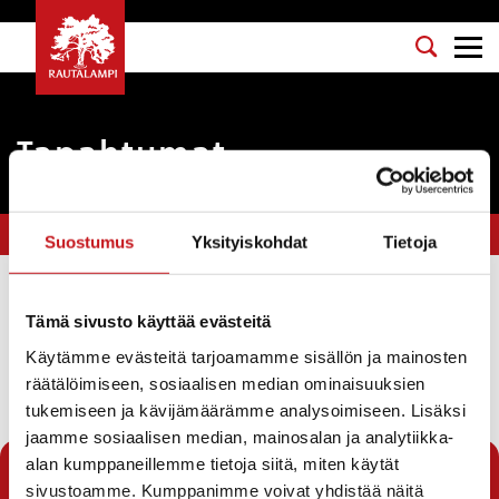
Tapahtumat
Olet tässä:
Etusivu
>
yrittäjät
Suostumus
Yksityiskohdat
Tietoja
Suodata
Tämä sivusto käyttää evästeitä
Käytämme evästeitä tarjoamamme sisällön ja mainosten
räätälöimiseen, sosiaalisen median ominaisuuksien
Seuraava sivu →
tukemiseen ja kävijämäärämme analysoimiseen. Lisäksi
jaamme sosiaalisen median, mainosalan ja analytiikka-
1
2
alan kumppaneillemme tietoja siitä, miten käytät
sivustoamme. Kumppanimme voivat yhdistää näitä