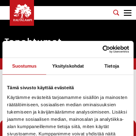
Tapahtumat
Olet tässä:
Etusivu
>
teatteri
>
Sivu 3
Suostumus
Yksityiskohdat
Tietoja
Suodata
Tämä sivusto käyttää evästeitä
Käytämme evästeitä tarjoamamme sisällön ja mainosten
räätälöimiseen, sosiaalisen median ominaisuuksien
← Edellinen sivu
tukemiseen ja kävijämäärämme analysoimiseen. Lisäksi
jaamme sosiaalisen median, mainosalan ja analytiikka-
1
2
3
alan kumppaneillemme tietoja siitä, miten käytät
sivustoamme. Kumppanimme voivat yhdistää näitä