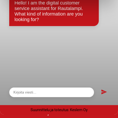
Evästeet
Saavutettavuusseloste
Tietosuoja
Tietosuojaselosteet
Tietopyyntö
Päätöksenteko ja lähidemokratia
Päätökset, esityslistat & pöytäkirjat
Hallinto
Kunnanhallitus
Kunnanvaltuusto
Lautakunnat
Näytä sivukartta