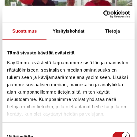
Suostumus
Yksityiskohdat
Tietoja
Monipaikkaisuudesta boostia Pohjois-Savon vetovoimaan -
hanke on saatu päätökseen. Alla luettavana koko loppuraportti,
Tämä sivusto käyttää evästeitä
sekä linkit verkkoartikkeleihin, joihin hankkeen keskeisiä tuloksia
on tiivistetty lyhyempään muotoon. Loppuraportti_oppeja
Käytämme evästeitä tarjoamamme sisällön ja mainosten
Monipaikkaisuudesta boostia -hankkeesta 1. Konkreettisia t...
räätälöimiseen, sosiaalisen median ominaisuuksien
tukemiseen ja kävijämäärämme analysoimiseen. Lisäksi
SavoGrown matkailutiimi Rautalammilla 17.2. –
jaamme sosiaalisen median, mainosalan ja analytiikka-
Matkailuyrittäjä ja toimija: tule tapaamaan
alan kumppaneillemme tietoja siitä, miten käytät
tiimiä kunnanvirastolle klo 9-15!
sivustoamme. Kumppanimme voivat yhdistää näitä
tietoja muihin tietoihin, joita olet antanut heille tai joita on
11.2.2025
kerätty, kun olet käyttänyt heidän palvelujaan.
Suostumuksen
Välttämätön