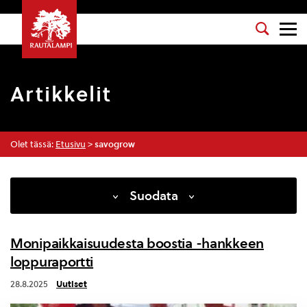
Artikkelit
Olet tässä:
Etusivu
>
savogrow
Suodata
Monipaikkaisuudesta boostia -hankkeen
loppuraportti
Uutiset
28.8.2025