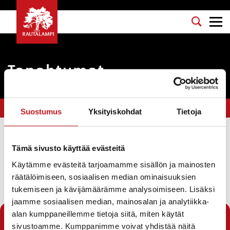
Tapahtumat
Olet tässä:
Etusivu
>
kylätapahtuma
Suostumus
Yksityiskohdat
Tietoja
Suodata
Tämä sivusto käyttää evästeitä
Käytämme evästeitä tarjoamamme sisällön ja mainosten
räätälöimiseen, sosiaalisen median ominaisuuksien
Seuraava sivu →
tukemiseen ja kävijämäärämme analysoimiseen. Lisäksi
jaamme sosiaalisen median, mainosalan ja analytiikka-
1
2
3
4
alan kumppaneillemme tietoja siitä, miten käytät
sivustoamme. Kumppanimme voivat yhdistää näitä