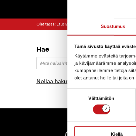
Olet tässä:
Etusivu
>
kosteusvauriot
Suostumus
Tämä sivusto käyttää eväste
Hae
Ei lö
Käytämme evästeitä tarjoama
ja kävijämäärämme analysoim
kumppaneillemme tietoja siitä
olet antanut heille tai joita o
Nollaa hakutulokset
Suostumuksen
Välttämätön
valinta
Rautal
Kiellä