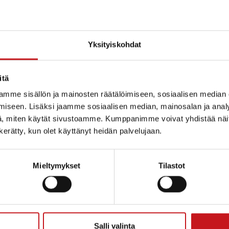
Yksityiskohdat
itä
ytynyt
mme sisällön ja mainosten räätälöimiseen, sosiaalisen median
iseen. Lisäksi jaamme sosiaalisen median, mainosalan ja analy
, miten käytät sivustoamme. Kumppanimme voivat yhdistää näitä t
n kerätty, kun olet käyttänyt heidän palvelujaan.
Mieltymykset
Tilastot
ammin kunta
Salli valinta