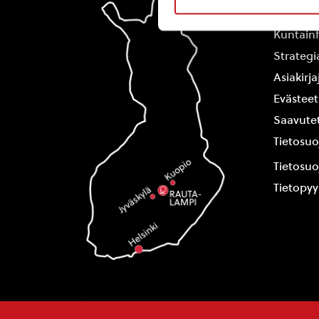
Yhteysti
Kuntain
Strategi
Asiakirj
Evästeet
Saavutet
Tietosuo
Tietosuo
Tietopy