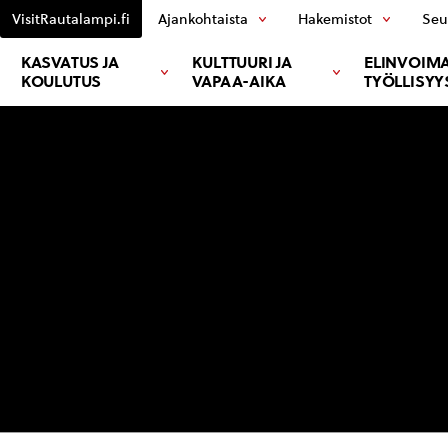
VisitRautalampi.fi
Ajankohtaista
Hakemistot
Seu
KASVATUS JA
KULTTUURI JA
ELINVOIMA
KOULUTUS
VAPAA-AIKA
TYÖLLISYY