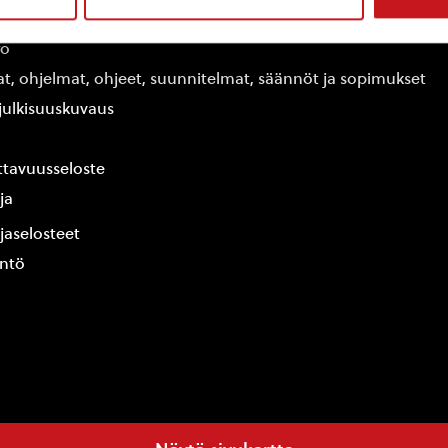
edot
fo
at, ohjelmat, ohjeet, suunnitelmat, säännöt ja sopimukset
ajulkisuuskuvaus
tavuusseloste
ja
jaselosteet
yntö