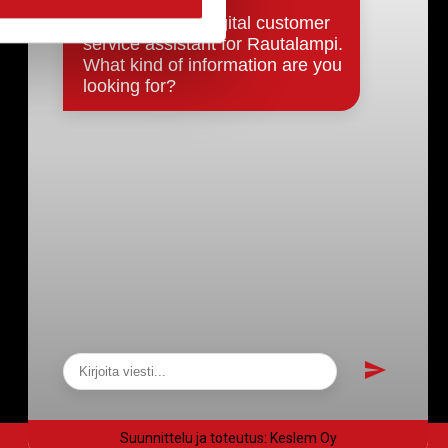
Päätökset, esityslistat & pöytäkirjat
Hallinto
Kunnanhallitus
Kunnanvaltuusto
Lautakunnat