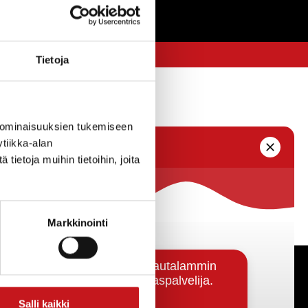
Tietoja
 ominaisuuksien tukemiseen
tiikka-alan
ietoja muihin tietoihin, joita
Markkinointi
Päätöksenteko ja lähidemokratia
Salli kaikki