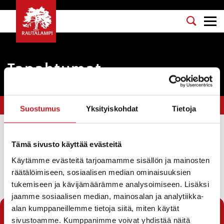
Tapahtumat
Olet tässä:
Etusivu
>
kesätoiminta
Suostumus
Yksityiskohdat
Tietoja
Suodata
Tämä sivusto käyttää evästeitä
Käytämme evästeitä tarjoamamme sisällön ja mainosten
räätälöimiseen, sosiaalisen median ominaisuuksien
Seuraava sivu →
tukemiseen ja kävijämäärämme analysoimiseen. Lisäksi
jaamme sosiaalisen median, mainosalan ja analytiikka-
1
2
3
4
alan kumppaneillemme tietoja siitä, miten käytät
sivustoamme. Kumppanimme voivat yhdistää näitä