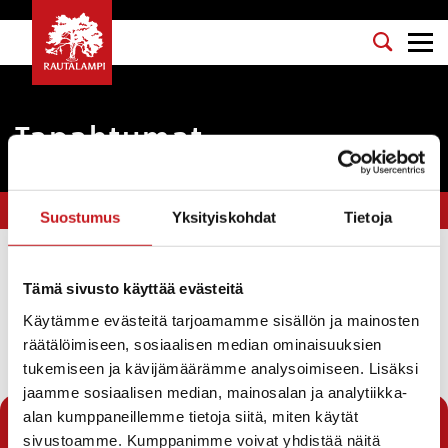
Tapahtumat
Olet tässä:
Etusivu
>
Kerkonkosken tapahtumat
Suostumus
Yksityiskohdat
Tietoja
Suodata
Tämä sivusto käyttää evästeitä
Käytämme evästeitä tarjoamamme sisällön ja mainosten
räätälöimiseen, sosiaalisen median ominaisuuksien
Seuraava sivu →
tukemiseen ja kävijämäärämme analysoimiseen. Lisäksi
jaamme sosiaalisen median, mainosalan ja analytiikka-
1
2
3
…
7
alan kumppaneillemme tietoja siitä, miten käytät
sivustoamme. Kumppanimme voivat yhdistää näitä