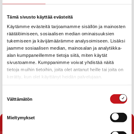
Teknisen lautakunnan talousarvion toteutuminen
01.01.2015-15.03.2015
Teknisen lautakunnan tositteiden hyväksyjät v.
Tämä sivusto käyttää evästeitä
2015
Saikarinniemen vesihuolto
Käytämme evästeitä tarjoamamme sisällön ja mainosten
Tien nimeäminen Toholahdessa kirkonkylän
räätälöimiseen, sosiaalisen median ominaisuuksien
osayleiskaava-alueella
tukemiseen ja kävijämäärämme analysoimiseen. Lisäksi
Tien nimeäminen Multaharjuntieltä eroavalle
jaamme sosiaalisen median, mainosalan ja analytiikka-
vapaa-ajan asunnolle
Leikkipuiston rakentamisen lisämääräraha
alan kumppaneillemme tietoja siitä, miten käytät
Leikkipuiston leikkivälineiden toimittajan valinta
sivustoamme. Kumppanimme voivat yhdistää näitä
Leikkipuiston aidan toimittajan valinta
tietoja muihin tietoihin, joita olet antanut heille tai joita on
Lausunto Sahalan kartanon opastekyltistä ELY-
kerätty, kun olet käyttänyt heidän palvelujaan.
keskukselle
Kirkonkylän vesihuollon toiminta-alueen
laajennus
Suostumuksen
Välttämätön
valinta
Lataa pöytäkirja
Mieltymykset
« Pöytäkirjat