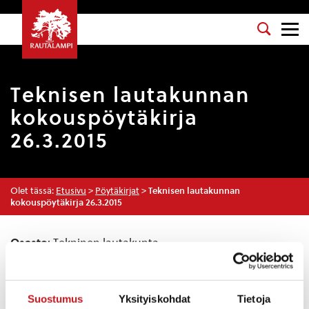
Teknisen lautakunnan
kokouspöytäkirja
26.3.2015
Olet tässä:
Etusivu
>
Pöytäkirjat
>
Teknisen lautakunnan
kokouspöytäkirja 26.3.2015
Osasto
: Tekninen lautakunta
Kokouspäivä
: 26.3.2015
Esityslista
:
Suostumus
Yksityiskohdat
Tietoja