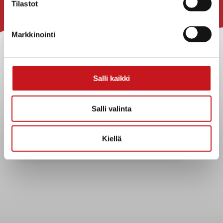
Tilastot
Rautalammin kunta
Markkinointi
Yhteystiedot
Kuntainfo
Strategiat, ohjelmat, ohjeet, suunnitelmat, säännöt ja
Salli kaikki
sopimukset
Asiakirjajulkisuuskuvaus
Evästeet
Salli valinta
Saavutettavuusseloste
Tietosuoja
Kiellä
Tietosuojaselosteet
Tietopyyntö
Päätöksenteko ja lähidemokratia
Päätökset, esityslistat & pöytäkirjat