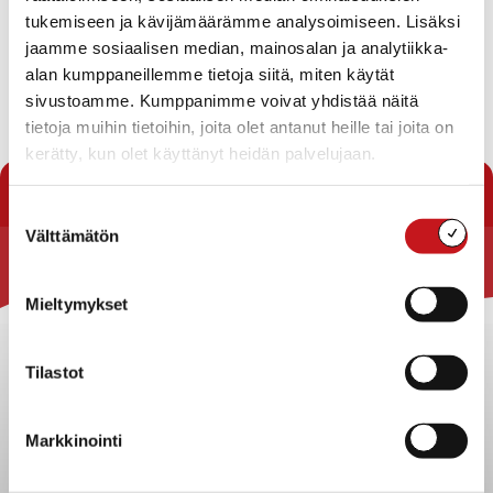
Esitys koirapuiston perustamisesta Latsinmäelle,
tukemiseen ja kävijämäärämme analysoimiseen. Lisäksi
osoitteeseen Tallivirrantie 11
jaamme sosiaalisen median, mainosalan ja analytiikka-
Teknisen lautakunnan talousarvion toteutuma
alan kumppaneillemme tietoja siitä, miten käytät
31.12.2016
sivustoamme. Kumppanimme voivat yhdistää näitä
Lataa pöytäkirja
tietoja muihin tietoihin, joita olet antanut heille tai joita on
kerätty, kun olet käyttänyt heidän palvelujaan.
« Pöytäkirjat
Suostumuksen
Välttämätön
valinta
Rautalammin kunta
Mieltymykset
Yhteystiedot
Kuntainfo
Tilastot
Strategiat, ohjelmat, ohjeet, suunnitelmat, säännöt ja
sopimukset
Markkinointi
Asiakirjajulkisuuskuvaus
Evästeet