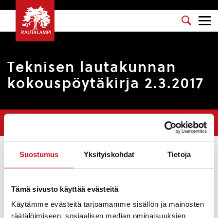
Teknisen lautakunnan
kokouspöytäkirja 2.3.2017
Olet tässä:
Etusivu
>
Pöytäkirjat
>
Teknisen lautakunnan
kokouspöytäkirja 2.3.2017
Suostumus
Yksityiskohdat
Tietoja
Osasto
: Tekninen lautakunta
Kokouspäivä
: 2.3.2017
Tämä sivusto käyttää evästeitä
Esityslista
:
Lisämäärärahaesitys kunnanhallitukselle,
Käytämme evästeitä tarjoamamme sisällön ja mainosten
Rämäkkätien valaistus
räätälöimiseen, sosiaalisen median ominaisuuksien