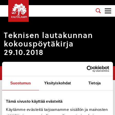
Teknisen lautakunnan
kokouspöytäkirja
29.10.2018
Olet tässä:
Etusivu
>
Pöytäkirjat
>
Teknisen lautakunnan
kokouspöytäkirja 29.10.2018
Suostumus
Yksityiskohdat
Tietoja
Osasto
: Tekninen lautakunta
Kokouspäivä
: 29.10.2018
Tämä sivusto käyttää evästeitä
Käytämme evästeitä tarjoamamme sisällön ja mainosten
Esityslista
: