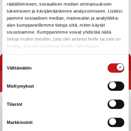
Sivistystoimen ajankohtaiskatsaus (klo 9)
räätälöimiseen, sosiaalisen median ominaisuuksien
Perusturvan ajankohtaiskatsaus (klo 10)
tukemiseen ja kävijämäärämme analysoimiseen. Lisäksi
Hallintokuntien vastineet vuoden 2015
jaamme sosiaalisen median, mainosalan ja analytiikka-
arviointikertomukseen
alan kumppaneillemme tietoja siitä, miten käytät
Muut mahdolliset asiat
sivustoamme. Kumppanimme voivat yhdistää näitä
Oikaisuvaatimus ja valitusosoitus
tietoja muihin tietoihin, joita olet antanut heille tai joita on
Lataa pöytäkirja
kerätty, kun olet käyttänyt heidän palvelujaan.
« Pöytäkirjat
Suostumuksen
Välttämätön
valinta
Rautalammin kunta
Mieltymykset
Yhteystiedot
Tilastot
Kuntainfo
Strategiat, ohjelmat, ohjeet, suunnitelmat, säännöt ja
sopimukset
Markkinointi
Asiakirjajulkisuuskuvaus