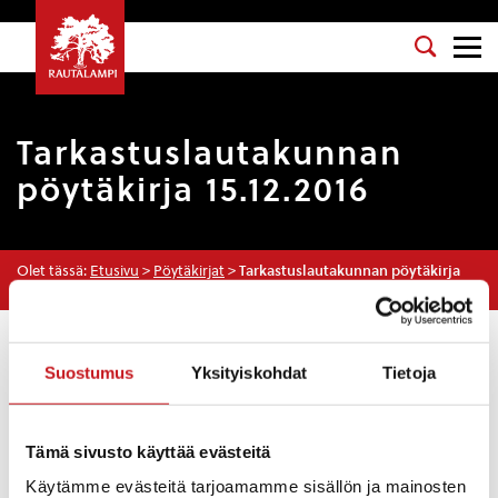
Tarkastuslautakunnan
pöytäkirja 15.12.2016
Olet tässä:
Etusivu
>
Pöytäkirjat
>
Tarkastuslautakunnan pöytäkirja
15.12.2016
Osasto
: Tarkastuslautakunta
Suostumus
Yksityiskohdat
Tietoja
Kokouspäivä
: 15.12.2016
Esityslista
:
Tämä sivusto käyttää evästeitä
Kokouksen laillisuus ja päätösvaltaisuus
Käytämme evästeitä tarjoamamme sisällön ja mainosten
Pöytäkirjan tarkastaminen