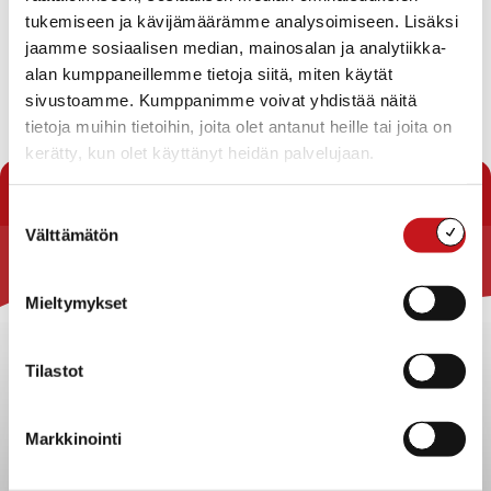
Pöytäkirjan tarkastaja
tukemiseen ja kävijämäärämme analysoimiseen. Lisäksi
Siirto toiseen virkaan/ Johanna Korhonen
jaamme sosiaalisen median, mainosalan ja analytiikka-
Lukion rehtorin-sivistysosaston osastopäällikön
alan kumppaneillemme tietoja siitä, miten käytät
vaali
sivustoamme. Kumppanimme voivat yhdistää näitä
Lataa pöytäkirja
tietoja muihin tietoihin, joita olet antanut heille tai joita on
kerätty, kun olet käyttänyt heidän palvelujaan.
« Pöytäkirjat
Suostumuksen
Välttämätön
valinta
Rautalammin kunta
Mieltymykset
Yhteystiedot
Kuntainfo
Tilastot
Strategiat, ohjelmat, ohjeet, suunnitelmat, säännöt ja
sopimukset
Markkinointi
Asiakirjajulkisuuskuvaus
Evästeet