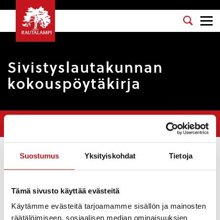
Sivistyslautakunnan
kokouspöytäkirja
Olet tässä:
Etusivu
>
Pöytäkirjat
>
Sivistyslautakunnan
kokouspöytäkirja
Suostumus
Yksityiskohdat
Tietoja
Osasto
: Sivistyslautakunta
Kokouspäivä
: 5.1.2018
Tämä sivusto käyttää evästeitä
Esityslista
:
Kokouksen laillisuuden ja päätösvaltaisuuden
Käytämme evästeitä tarjoamamme sisällön ja mainosten
toteaminen
räätälöimiseen, sosiaalisen median ominaisuuksien