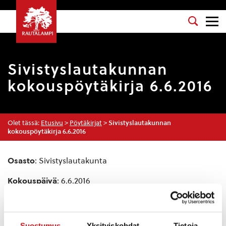
Sivistyslautakunnan
kokouspöytäkirja 6.6.2016
Olet tässä:
Etusivu
>
Pöytäkirjat
>
Sivistyslautakunnan
kokouspöytäkirja 6.6.2016
Osasto
: Sivistyslautakunta
Kokouspäivä
: 6.6.2016
Esityslista
:
Kokouksen laillisuuden ja päätösvaltaisuuden
toteaminen
Suostumus
Yksityiskohdat
Tietoja