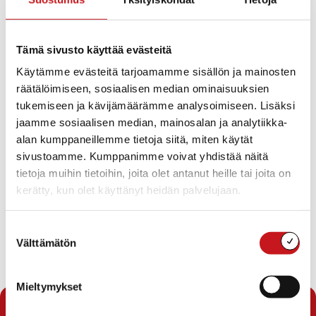
Pöytäkirjan tarkastajat
Aamu- ja iltapäivätoiminnan maksujen korotus
Eron myöntäminen/ Jaana Finska
Varhaiskasvatuksen toimien muuttaminen
Tämä sivusto käyttää evästeitä
toistaiseksi voimassaoleviksi
Käytämme evästeitä tarjoamamme sisällön ja mainosten
Sivistysosaston täyttämättömän
räätälöimiseen, sosiaalisen median ominaisuuksien
koulunkäynninohjaajan toimen täyttölupa
tukemiseen ja kävijämäärämme analysoimiseen. Lisäksi
Matti Lohen
oppisopimuskoulutuks.määräaik.koulunkäynn.
jaamme sosiaalisen median, mainosalan ja analytiikka-
työsuhde
alan kumppaneillemme tietoja siitä, miten käytät
Matti Lohen määr. henkilökohtaisen
sivustoamme. Kumppanimme voivat yhdistää näitä
koulunkäyntiavus. palkkaaminen
tietoja muihin tietoihin, joita olet antanut heille tai joita on
Uima- ja hyppylaiturin hankinta
kerätty, kun olet käyttänyt heidän palvelujaan.
Viranhaltijapäätökset
Sivistystoimen koulunkäynninohjaajan toimien
perustaminen
Suostumuksen
Sisä-Savon kulttuurikysely
Välttämätön
valinta
Lataa pöytäkirja
Mieltymykset
« Pöytäkirjat