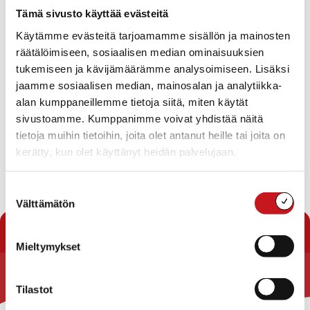
järjestäminen
Tämä sivusto käyttää evästeitä
Perusturvaosaston asiakasmaksut
Käytämme evästeitä tarjoamamme sisällön ja mainosten
Kotihoidon sairaanhoitajan viran muuttaminen
lähihoitajan toimeksi
räätälöimiseen, sosiaalisen median ominaisuuksien
Ilmoitusasiat
tukemiseen ja kävijämäärämme analysoimiseen. Lisäksi
Viranhaltijoiden pöytäkirjat
jaamme sosiaalisen median, mainosalan ja analytiikka-
Salassapidettävä
alan kumppaneillemme tietoja siitä, miten käytät
Oikaisuvaatimus / XXXXXXXX
sivustoamme. Kumppanimme voivat yhdistää näitä
tietoja muihin tietoihin, joita olet antanut heille tai joita on
kerätty, kun olet käyttänyt heidän palvelujaan.
Lataa pöytäkirja
Suostumuksen
Välttämätön
valinta
« Pöytäkirjat
Mieltymykset
Rautalammin kunta
Tilastot