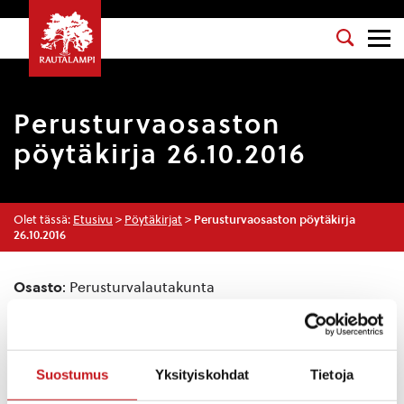
Perusturvaosaston
pöytäkirja 26.10.2016
Olet tässä:
Etusivu
>
Pöytäkirjat
>
Perusturvaosaston pöytäkirja
26.10.2016
Osasto
: Perusturvalautakunta
Kokouspäivä
: 26.10.2016
Esityslista
:
Suostumus
Yksityiskohdat
Tietoja
Kokouksen laillisuus ja päätösvaltaisuus
Pöytäkirjan tarkastajat