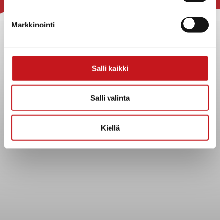
Rautalammin kunta
Yhteystiedot
Markkinointi
Kuntainfo
Strategiat, ohjelmat, ohjeet, suunnitelmat, säännöt ja
sopimukset
Salli kaikki
Asiakirjajulkisuuskuvaus
Evästeet
Salli valinta
Saavutettavuusseloste
Tietosuoja
Kiellä
Tietosuojaselosteet
Tietopyyntö
Päätöksenteko ja lähidemokratia
Päätökset, esityslistat & pöytäkirjat
Hallinto
Kunnanhallitus