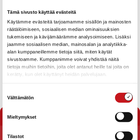
Kuljetuspalvelujen hankinta
Kehitysvammaisten, vammaispalvelulain mukaisten ja
Tämä sivusto käyttää evästeitä
mielenterve-yskuntoutujien tehostetun
Käytämme evästeitä tarjoamamme sisällön ja mainosten
palveluasumisen hankinta 1.1.2017
Lähihoitajan toimen täyttöluvan hakeminen
räätälöimiseen, sosiaalisen median ominaisuuksien
Lähihoitajan toimen täyttöluvan hakeminen
tukemiseen ja kävijämäärämme analysoimiseen. Lisäksi
Perusturvaosaston talousarvion toteuma 1.1.-31.8.2016
jaamme sosiaalisen median, mainosalan ja analytiikka-
Virtuaalinen musiikkikokeilu Palvelukoti Pauliinassa
alan kumppaneillemme tietoja siitä, miten käytät
Kotihoidon henkilöstön oppisopimuskoulutus
sivustoamme. Kumppanimme voivat yhdistää näitä
Ilmoitusasiat
Viranhaltijoiden pöytäkirjat
tietoja muihin tietoihin, joita olet antanut heille tai joita on
Pohjois-Savon sotaveteraanipiiri ry:n kirje
kerätty, kun olet käyttänyt heidän palvelujaan.
Suostumuksen
Lataa pöytäkirja
Välttämätön
valinta
« Pöytäkirjat
Mieltymykset
Tilastot