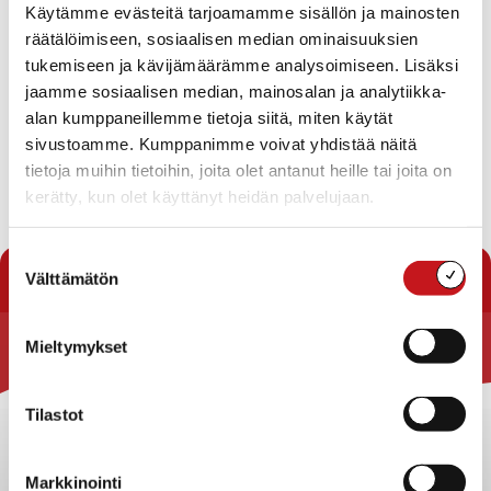
Käytämme evästeitä tarjoamamme sisällön ja mainosten
Perusturvaosaston talousarvio vuodelle 2019
Suomen Punaisen Ristin Rautalammin osaston
räätälöimiseen, sosiaalisen median ominaisuuksien
kuljetustukianomus
tukemiseen ja kävijämäärämme analysoimiseen. Lisäksi
Perheneuvolapalveluiden tuottaminen
jaamme sosiaalisen median, mainosalan ja analytiikka-
Ilmoitusasiat
alan kumppaneillemme tietoja siitä, miten käytät
Viranhaltijoiden pöytäkirjat
sivustoamme. Kumppanimme voivat yhdistää näitä
tietoja muihin tietoihin, joita olet antanut heille tai joita on
kerätty, kun olet käyttänyt heidän palvelujaan.
Lataa pöytäkirja
Suostumuksen
« Pöytäkirjat
Välttämätön
valinta
Mieltymykset
Rautalammin kunta
Yhteystiedot
Tilastot
Kuntainfo
Strategiat, ohjelmat, ohjeet, suunnitelmat, säännöt ja
Markkinointi