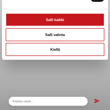
sopimukset
Asiakirjajulkisuuskuvaus
Evästeet
Salli kaikki
Saavutettavuusseloste
Tietosuoja
Salli valinta
Tietosuojaselosteet
Tietopyyntö
Kiellä
Päätöksenteko ja lähidemokratia
Päätökset, esityslistat & pöytäkirjat
Hallinto
Kunnanhallitus
Kunnanvaltuusto
Lautakunnat