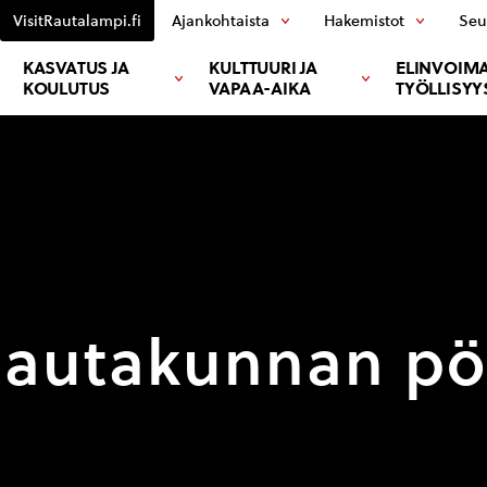
VisitRautalampi.fi
Ajankohtaista
Hakemistot
Seu
KASVATUS JA
KULTTUURI JA
ELINVOIMA
KOULUTUS
VAPAA-AIKA
TYÖLLISYY
lautakunnan pöy