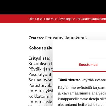
Olet tässä:
Etusivu
>
Pöytäkirjat
>
Perusturvalautakunna
Osasto
: Perusturvalautakunta
Kokouspäivä
: 3.10.2018
Esityslista
:
Kokouksen laillisuus ja päätösvaltaisuu
Suostumus
Pöytäkirjan tarkastajat
Pesulatyöntekijä Kokkatoimintaan
Sosiaalityöntekijöiden palkantarkistus
Tämä sivusto käyttää eväste
Perusturvalautakunnan laskujen hyväksy
Käytämme evästeitä tarjoama
Ilmoitus yksityisestä sosiaalipalvelujen
ja kävijämäärämme analysoim
Kokkatoiminnan pesulan hinnankorotu
kumppaneillemme tietoja siitä
Ilmoitusasiat
olet antanut heille tai joita o