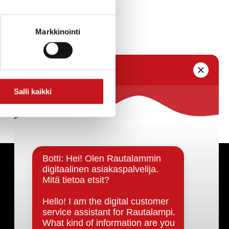
Markkinointi
Salli kaikki
Päätöksenteko ja lähidemokratia
Päätökset, esityslistat & pöytäkirjat
Hallinto