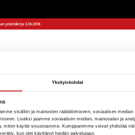
n pöytäkirja 3.10.2018
s
Yksityiskohdat
itä
jät 4.10.2018 alkaen
mme sisällön ja mainosten räätälöimiseen, sosiaalisen median
 tuottamisesta
iseen. Lisäksi jaamme sosiaalisen median, mainosalan ja analy
s
, miten käytät sivustoamme. Kumppanimme voivat yhdistää näitä t
n kerätty, kun olet käyttänyt heidän palvelujaan.