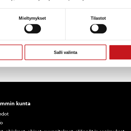
rkastuslautakunnan arviointikertomukseen v.
Mieltymykset
Tilastot
Salli valinta
ammin kunta
edot
fo