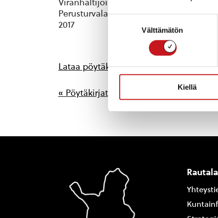
Viranhaltijoiden pöytäkirjat
Perusturvalautakunnan toimenpiteet ta
Suostumuksen
2017
Välttämätön
valinta
Lataa pöytäkirja
Kiellä
« Pöytäkirjat
Rautal
Yhteysti
Kuntain