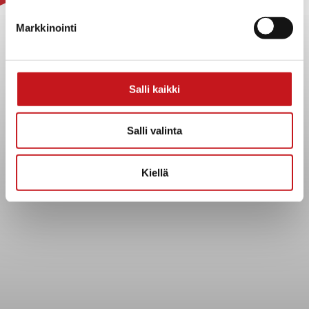
Yhteystiedot
Markkinointi
Kuntainfo
Strategiat, ohjelmat, ohjeet, suunnitelmat, säännöt ja
sopimukset
Salli kaikki
Asiakirjajulkisuuskuvaus
Evästeet
Salli valinta
Saavutettavuusseloste
Tietosuoja
Kiellä
Tietosuojaselosteet
Tietopyyntö
Päätöksenteko ja lähidemokratia
Päätökset, esityslistat & pöytäkirjat
Hallinto
Kunnanhallitus