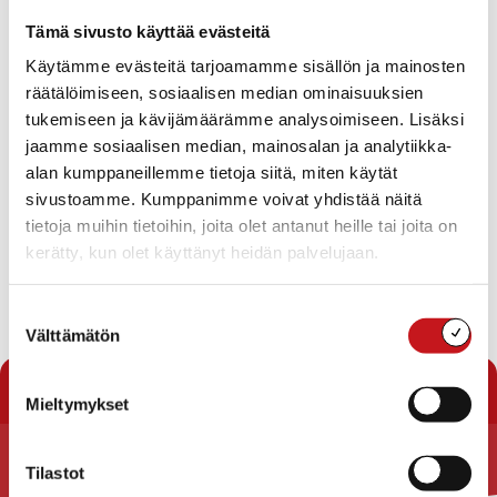
Sosiaaliasiamiehen selvitys vuodelta 2017
Tämä sivusto käyttää evästeitä
Vastaaminen Pohjois-Savon lastensuojelun
kehittämisyksikön ohjausryhmän kysymyksiin ja
Käytämme evästeitä tarjoamamme sisällön ja mainosten
sopimus palveluista
räätälöimiseen, sosiaalisen median ominaisuuksien
Ikäihmisten perhehoidon kehittämishankkeeseen
tukemiseen ja kävijämäärämme analysoimiseen. Lisäksi
osallistuminen
Palveluohjauksella voimavarakeskeisyyteen sosiaalisessa
jaamme sosiaalisen median, mainosalan ja analytiikka-
kuntoutuksessa -hankkeen aiesopimus
alan kumppaneillemme tietoja siitä, miten käytät
Ilmoitusasiat
sivustoamme. Kumppanimme voivat yhdistää näitä
Viranhaltijoiden pöytäkirjat
tietoja muihin tietoihin, joita olet antanut heille tai joita on
Perusturvalautakunnan 26.9.2018 kokouksen siirtäminen
kerätty, kun olet käyttänyt heidän palvelujaan.
Suostumuksen
Lataa pöytäkirja
Välttämätön
valinta
« Pöytäkirjat
Mieltymykset
Tilastot
Rautalammin kunta